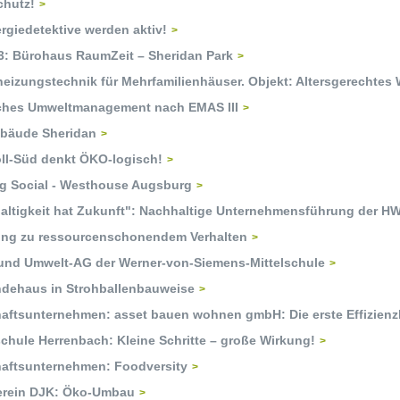
chutz!
rgiedetektive werden aktiv!
3: Bürohaus RaumZeit – Sheridan Park
heizungstechnik für Mehrfamilienhäuser. Objekt: Altersgerechtes
iches Umweltmanagement nach EMAS III
bäude Sheridan
ll-Süd denkt ÖKO-logisch!
ng Social - Westhouse Augsburg
altigkeit hat Zukunft": Nachhaltige Unternehmensführung der 
ung zu ressourcenschonendem Verhalten
 und Umwelt-AG der Werner-von-Siemens-Mittelschule
dehaus in Strohballenbauweise
haftsunternehmen: asset bauen wohnen gmbH: Die erste Effizienz
chule Herrenbach: Kleine Schritte – große Wirkung!
haftsunternehmen: Foodversity
erein DJK: Öko-Umbau