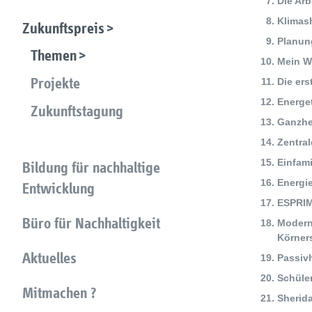
Die Ar
Klimash
Zukunftspreis
Planun
Themen
Mein W
Projekte
Die ers
Energet
Zukunftstagung
Ganzhe
Zentra
Einfam
Bildung für nachhaltige
Energi
Entwicklung
ESPRIM
Büro für Nachhaltigkeit
Modern
Körner
Aktuelles
Passiv
Schüle
Mitmachen ?
Sherid