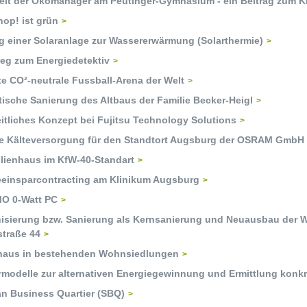
beit der Ökomanager am Peutinger-Gymnasium - ein Beitrag zum K
op! ist grün
g einer Solaranlage zur Wassererwärmung (Solarthermie)
eg zum Energiedetektiv
te CO²-neutrale Fussball-Arena der Welt
ische Sanierung des Altbaus der Familie Becker-Heigl
itliches Konzept bei Fujitsu Technology Solutions
le Kälteversorgung für den Standtort Augsburg der OSRAM GmbH
ilienhaus im KfW-40-Standart
eeinsparcontracting am Klinikum Augsburg
O 0-Watt PC
isierung bzw. Sanierung als Kernsanierung und Neuausbau der Wo
straße 44
haus in bestehenden Wohnsiedlungen
rmodelle zur alternativen Energiegewinnung und Ermittlung konk
an Business Quartier (SBQ)