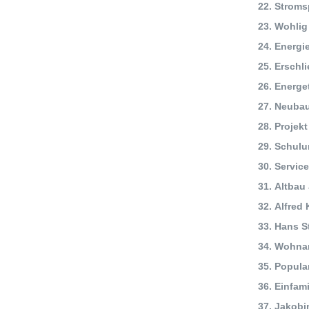
Stroms
Wohlig
Energi
Erschli
Energe
Neubau
Projek
Schulu
Servic
Altbau
Alfred
Hans S
Wohnan
Popula
Einfami
Jakobi