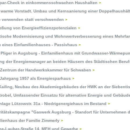
par-Check in einkommensschwachen Haushalten
 warme Vorstadt. Umbau und Kernsanierung einer Doppelhaushälf
e verwenden statt verschwenden
eßung von Energieeffizienzpotenzialen
tische Modernisierung und Wohnwertverbesserung eines Mehrfa
 eines Einfamilienhauses - Passivhaus
t Pliger in Augsburg - Einfamilienhaus mit Grundwasser-Wärmep
ng der Energiemanager an beiden Häusern des Städtischen Beruf
eZentrum der Handwerkskammer für Schwaben
 Jahrgang 1957 als Energiesparhaus
 Kailing, Neubau des Akademiegebäudes der HWK an der Siebenti
trobel, Umfassender Einsatzu für alternative Energie und Gebäu
lage Lützowstr. 31a - Niedrigenergiehaus im Bestand
ritätskampagne "Gaswerk Augsburg - Standort für Unternehmen de
lienhaus der Familie Zimmerly
ne-Lauber-Straße 14, MFH und Gewerbe