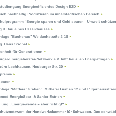
studiengang Energieeffizientes Design E2D
eich nachhaltig Produzieren im innerstädtischen Bereich
hulprogramm "Energie sparen und Geld sparen - Umwelt schütze
g & Bau eines Passivhauses
lage "Buchenau" Weidachstraße 2-18
ng. Hans Strobel
enheit für Generationen
ger-Energieberater-Netzwerk e.V. hilft bei allen Energiefragen
büro Lechhausen, Neuburger Str. 20
prämie
sparen
age "Mittlerer Graben", Mittlerer Graben 12 und Pilgerhausstras
reed EnergieSpar- & Sanier-Estrich
lung „Energiewende – aber richtig!“
chutznetzwerk der Handwerkskammer für Schwaben: Das schwäbisc