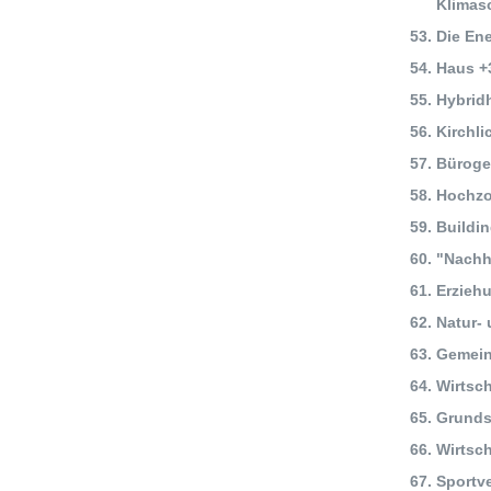
Klimas
Die Ene
Haus +
Hybrid
Kirchl
Büroge
Hochzo
Buildi
"Nachh
Erzieh
Natur-
Gemein
Wirtsc
Grunds
Wirtsc
Sportv