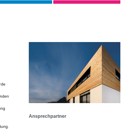
rde
enden
ung
Ansprechpartner
tung.