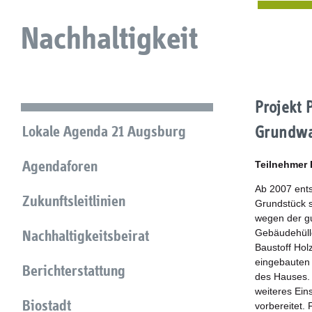
Nachhaltigkeit
Projekt 
Lokale Agenda 21 Augsburg
Grundwa
Agendaforen
Teilnehmer
Ab 2007 ents
Zukunftsleitlinien
Grundstück s
wegen der gu
Nachhaltigkeitsbeirat
Gebäudehüll
Baustoff Hol
eingebauten
Berichterstattung
des Hauses. 
weiteres Ein
Biostadt
vorbereitet. 