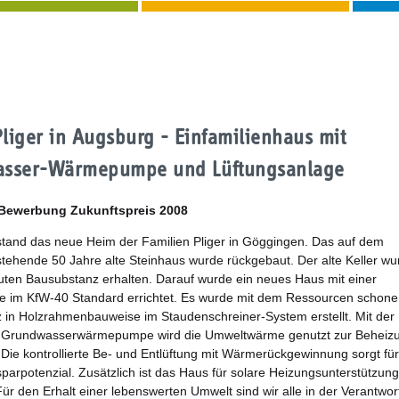
Pliger in Augsburg - Einfamilienhaus mit
sser-Wärmepumpe und Lüftungsanlage
 Bewerbung Zukunftspreis 2008
tand das neue Heim der Familien Pliger in Göggingen. Das auf dem
tehende 50 Jahre alte Steinhaus wurde rückgebaut. Der alte Keller wu
ten Bausubstanz erhalten. Darauf wurde ein neues Haus mit einer
e im KfW-40 Standard errichtet. Es wurde mit dem Ressourcen schon
z in Holzrahmenbauweise im Staudenschreiner-System erstellt. Mit der
 Grundwasserwärmepumpe wird die Umweltwärme genutzt zur Beheiz
Die kontrollierte Be- und Entlüftung mit Wärmerückgewinnung sorgt für
sparpotenzial. Zusätzlich ist das Haus für solare Heizungsunterstützung
Für den Erhalt einer lebenswerten Umwelt sind wir alle in der Verantwor