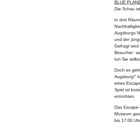
BLUE PLAN
Die Schau i
In drei Räume
Nachhaltigke
Augsburgs Nac
und der jüngs
Gefragt wir
Besucher: wa
tun Sie selb
Doch es geht
Augsburg!" k
eines Escape
Spiel ist kos
entrichten.
Das Escape-
Museum gespi
bis 17:00 Uh