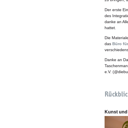
Der erste Ei
des Integra
danke an All
hattet.
Die Material
das
Büro fü
verschiedens
Danke an Da
Taschenmanuf
e.V. (@diebu
Rückblic
Kunst und 