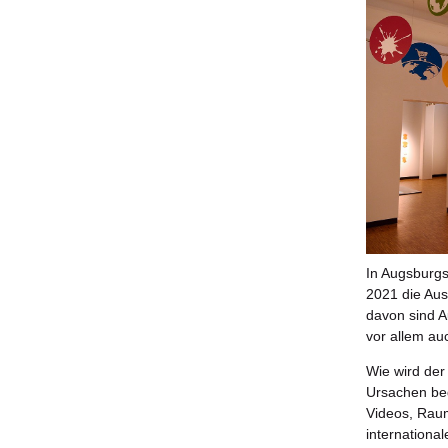
In Augsburgs
2021 die Au
davon sind Au
vor allem au
Wie wird de
Ursachen bed
Videos, Raum
internationa