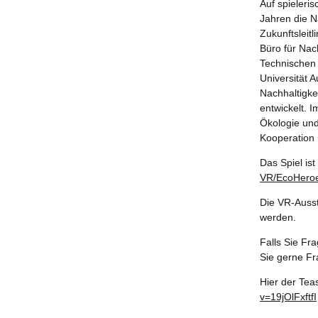
Auf spieleris
Jahren die Na
Zukunftsleitl
Büro für Nac
Technischen
Universität A
Nachhaltigke
entwickelt. 
Ökologie und
Kooperation 
Das Spiel is
VR/EcoHero
Die VR-Ausst
werden.
Falls Sie Fr
Sie gerne F
Hier der Tea
v=19jOlFxftfI