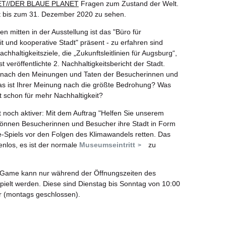
ET//DER BLAUE PLANET
Fragen zum Zustand der Welt.
st bis zum 31. Dezember 2020 zu sehen.
n mitten in der Ausstellung ist das "Büro für
it und kooperative Stadt" präsent - zu erfahren sind
hhaltigkeitsziele, die „Zukunftsleitlinien für Augsburg“,
t veröffentlichte 2. Nachhaltigkeitsbericht der Stadt.
d nach den Meinungen und Taten der Besucherinnen und
s ist Ihrer Meinung nach die größte Bedrohung? Was
st schon für mehr Nachhaltigkeit?
 noch aktiver: Mit dem Auftrag "Helfen Sie unserem
önnen Besucherinnen und Besucher ihre Stadt in Form
-Spiels vor den Folgen des Klimawandels retten. Das
tenlos, es ist der normale
Museumseintritt
zu
Game kann nur während der Öffnungszeiten des
elt werden. Diese sind Dienstag bis Sonntag von 10:00
r (montags geschlossen).