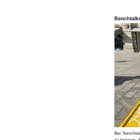
Benchtalk
Bei "benchta
zu bringen, 