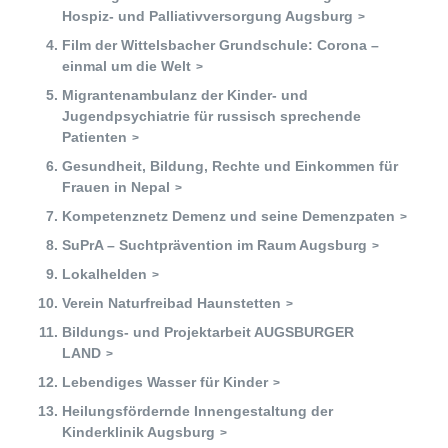
Zukunftspreis
Hospiz- und Palliativversorgung Augsburg
Film der Wittelsbacher Grundschule: Corona –
Themen
einmal um die Welt
Projekte
Migrantenambulanz der Kinder- und
Jugendpsychiatrie für russisch sprechende
Zukunftstagung
Patienten
Gesundheit, Bildung, Rechte und Einkommen für
Bildung für nachhaltige Entwicklung
Frauen in Nepal
Kompetenznetz Demenz und seine Demenzpaten
Büro für Nachhaltigkeit
SuPrA – Suchtprävention im Raum Augsburg
Lokalhelden
Aktuelles
Verein Naturfreibad Haunstetten
Mitmachen ?
Bildungs- und Projektarbeit AUGSBURGER
LAND
Lebendiges Wasser für Kinder
Heilungsfördernde Innengestaltung der
Kinderklinik Augsburg