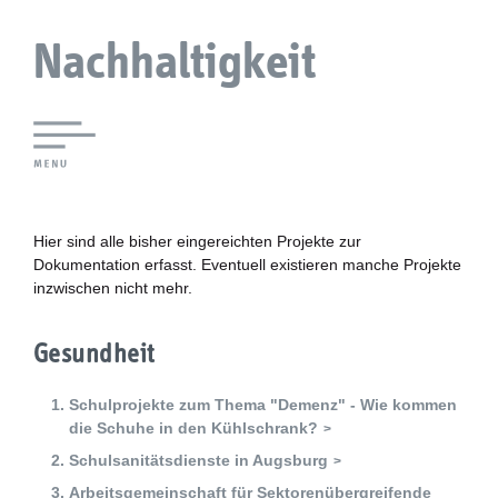
Nachhaltigkeit
Lokale Agenda 21 Augsburg
Agendaforen
Hier sind alle bisher eingereichten Projekte zur
Dokumentation erfasst. Eventuell existieren manche Projekte
inzwischen nicht mehr.
Zukunftsleitlinien
Nachhaltigkeitsbeirat
Gesundheit
Berichterstattung
Schulprojekte zum Thema "Demenz" - Wie kommen
die Schuhe in den Kühlschrank?
Biostadt
Schulsanitätsdienste in Augsburg
Arbeitsgemeinschaft für Sektorenübergreifende