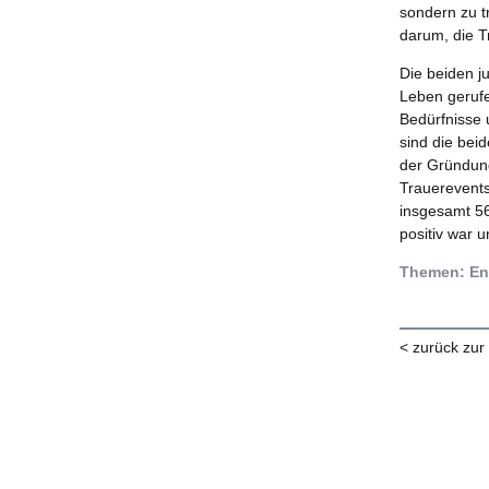
sondern zu t
darum, die T
Die beiden j
Leben gerufe
Bedürfnisse 
sind die beid
der Gründung
Trauerevents
insgesamt 56
positiv war 
Themen: En
< zurück zur