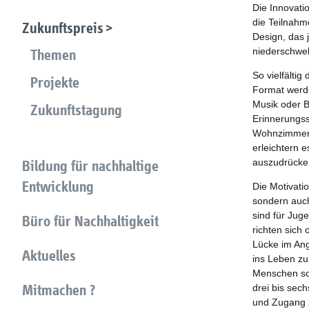
Die Innovati
die Teilnahm
Zukunftspreis
Design, das 
niederschwel
Themen
So vielfältig
Projekte
Format werd
Musik oder 
Zukunftstagung
Erinnerungss
Wohnzimmerk
erleichtern 
auszudrücken
Bildung für nachhaltige
Entwicklung
Die Motivatio
sondern auch
sind für Jug
Büro für Nachhaltigkeit
richten sich 
Lücke im Ang
Aktuelles
ins Leben zu
Menschen sol
Mitmachen ?
drei bis sec
und Zugang z