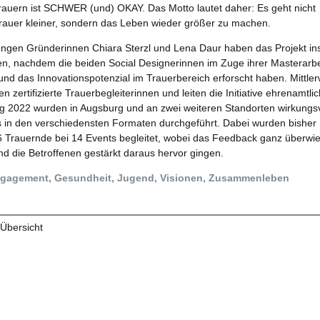
rauern ist SCHWER (und) OKAY. Das Motto lautet daher: Es geht nicht
rauer kleiner, sondern das Leben wieder größer zu machen.
ungen Gründerinnen Chiara Sterzl und Lena Daur haben das Projekt in
n, nachdem die beiden Social Designerinnen im Zuge ihrer Masterarbe
und das Innovationspotenzial im Trauerbereich erforscht haben. Mittler
en zertifizierte Trauerbegleiterinnen und leiten die Initiative ehrenamtlic
 2022 wurden in Augsburg und an zwei weiteren Standorten wirkungsv
 in den verschiedensten Formaten durchgeführt. Dabei wurden bisher
 Trauernde bei 14 Events begleitet, wobei das Feedback ganz überwi
und die Betroffenen gestärkt daraus hervor gingen.
gagement, Gesundheit, Jugend, Visionen, Zusammenleben
 Übersicht