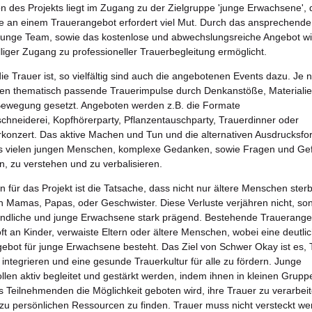
on des Projekts liegt im Zugang zu der Zielgruppe 'junge Erwachsene',
e an einem Trauerangebot erfordert viel Mut. Durch das ansprechende
junge Team, sowie das kostenlose und abwechslungsreiche Angebot wi
liger Zugang zu professioneller Trauerbegleitung ermöglicht.
 die Trauer ist, so vielfältig sind auch die angebotenen Events dazu. Je 
en thematisch passende Trauerimpulse durch Denkanstöße, Materialie
Bewegung gesetzt. Angeboten werden z.B. die Formate
chneiderei, Kopfhörerparty, Pflanzentauschparty, Trauerdinner oder
onzert. Das aktive Machen und Tun und die alternativen Ausdrucksf
es vielen jungen Menschen, komplexe Gedanken, sowie Fragen und Ge
, zu verstehen und zu verbalisieren.
n für das Projekt ist die Tatsache, dass nicht nur ältere Menschen ster
 Mamas, Papas, oder Geschwister. Diese Verluste verjähren nicht, so
endliche und junge Erwachsene stark prägend. Bestehende Trauerang
oft an Kinder, verwaiste Eltern oder ältere Menschen, wobei eine deutli
ebot für junge Erwachsene besteht. Das Ziel von Schwer Okay ist es, 
 integrieren und eine gesunde Trauerkultur für alle zu fördern. Junge
len aktiv begleitet und gestärkt werden, indem ihnen in kleinen Grupp
hs Teilnehmenden die Möglichkeit geboten wird, ihre Trauer zu verarbei
u persönlichen Ressourcen zu finden. Trauer muss nicht versteckt we