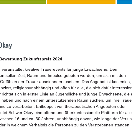
Okay
 Bewerbung Zukunftspreis 2024
veranstaltet kreative Trauerevents für junge Erwachsene. Den
n sollen Zeit, Raum und Impulse geboten werden, um sich mit den
n Gefühlen der Trauer auseinanderzusetzen. Das Angebot ist kostenlos,
ziert, religionsunabhängig und offen für alle, die sich dafür interessie
richtet sich in erster Linie an Jugendliche und junge Erwachsene, die 
bt haben und nach einem unterstützenden Raum suchen, um ihre Traue
nd zu verarbeiten. Entkoppelt von therapeutischen Angeboten oder
etet Schwer Okay eine offene und überkonfessionelle Plattform für alle
schen 16 und ca. 30 Jahren, unabhängig davon, wie lange der Verlus
oder in welchem Verhältnis die Personen zu den Verstorbenen standen.