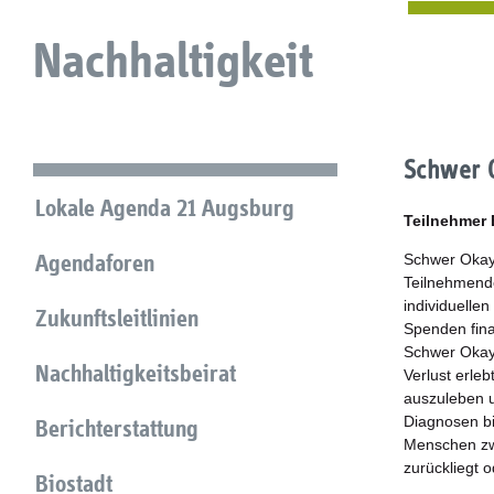
Nachhaltigkeit
Schwer 
Lokale Agenda 21 Augsburg
Teilnehmer
Agendaforen
Schwer Okay 
Teilnehmende
individuelle
Zukunftsleitlinien
Spenden finan
Schwer Okay 
Nachhaltigkeitsbeirat
Verlust erle
auszuleben u
Diagnosen bi
Berichterstattung
Menschen zwi
zurückliegt 
Biostadt