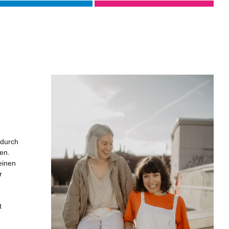
 durch
ren.
einen
r
t