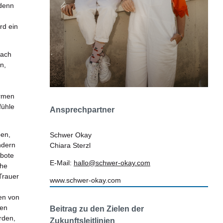
 denn
rd ein
nach
n,
ormen
fühle
Ansprechpartner
ben,
Schwer Okay
ndern
Chiara Sterzl
ebote
E-Mail:
hallo@schwer-okay.com
che
Trauer
www.schwer-okay.com
en von
ten
Beitrag zu den Zielen der
rden,
Zukunftsleitlinien