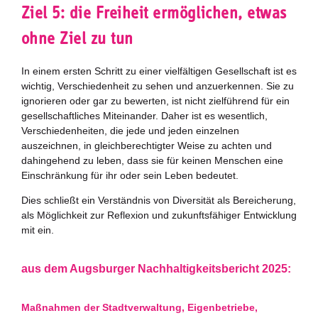
Ziel 5: die Freiheit ermöglichen, etwas
Erläuterungen
ohne Ziel zu tun
SDG-Bezug
einfache Sprache
In einem ersten Schritt zu einer vielfältigen Gesellschaft ist es
wichtig, Verschiedenheit zu sehen und anzuerkennen. Sie zu
Nachhaltigkeitseinschätzung
ignorieren oder gar zu bewerten, ist nicht zielführend für ein
gesellschaftliches Miteinander. Daher ist es wesentlich,
Weiterentwicklung 2021
Verschiedenheiten, die jede und jeden einzelnen
auszeichnen, in gleichberechtigter Weise zu achten und
Nachhaltigkeitsbeirat
dahingehend zu leben, dass sie für keinen Menschen eine
Einschränkung für ihr oder sein Leben bedeutet.
Berichterstattung
Dies schließt ein Verständnis von Diversität als Bereicherung,
als Möglichkeit zur Reflexion und zukunftsfähiger Entwicklung
Biostadt
mit ein.
Zukunftspreis
aus dem Augsburger Nachhaltigkeitsbericht 2025:
Bildung für nachhaltige Entwicklung
Maßnahmen der Stadtverwaltung, Eigenbetriebe,