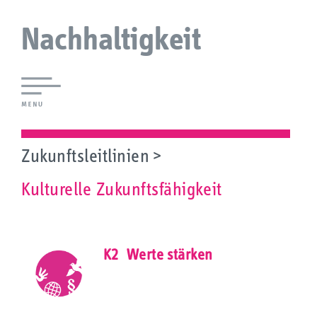
Nachhaltigkeit
Lokale Agenda 21 Augsburg
Agendaforen
Zukunftsleitlinien
Kulturelle Zukunftsfähigkeit
Zukunftsleitlinien
Ökologie
Soziales
K2 Werte stärken
Wirtschaft
Kultur