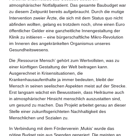
Zukunftspreis
atmosphärischer Notfallpatient. Das gesamte Baubudget war
zu diesem Zeitpunkt bereits aufgebraucht. Durch die mutige
Themen
Intervention zweier Ärzte, die sich mit dem Status quo nicht
abfinden wollten, gelang es trotzdem noch, ohne einen Euro
Projekte
öffentlicher Gelder eine ganzheitliche Innengestaltung der
Klinik zu initiieren – eine bürgerschaftliche Mikro-Revolution
Zukunftstagung
im Inneren des angekränkelten Organismus unseres
Gesundheitswesens.
Bildung für nachhaltige Entwicklung
Die ‚Ressource Mensch‘ gehört zum Wertvollsten, was zu
einer künftigen Gestaltung der Welt beitragen kann.
Büro für Nachhaltigkeit
Ausgerechnet in Krisensituationen, die
Krankenhausaufenthalte ja immer bedeuten, bleibt der
Aktuelles
Mensch in seinen seelischen Aspekten meist auf der Strecke.
Erst langsam wächst ein Bewusstsein, dass Heilräume auch
in atmosphärischer Hinsicht menschlich auszustatten sind,
Mitmachen ?
um gesund zu machen. Das Projekt arbeitet genau an dieser
Stelle einer zukunftsgerichteten Nachhaltigkeit des
Menschlichen und Sozialen zu.
In Verbindung mit dem Förderverein ‚Mukis‘ wurde das
nötige Budget rein aus Spenden generiert. Die meisten an