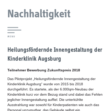
Nachhaltigkeit
Lokale Agenda 21 Augsburg
Heilungsfördernde Innengestaltung der
Agendaforen
Kinderklinik Augsburg
Zukunftsleitlinien
Teilnehmer Bewerbung Zukunftspreis 2018
Nachhaltigkeitsbeirat
Das Pilotprojekt „Heilungsfördernde Innengestaltung der
Kinderklinik Augsburg“ wurde von 2015 bis 2018
durchgeführt. Es startete, als der 6.000qm-Neubau der
Berichterstattung
Kinderklinik kurz vor dem Bezug stand und dabei das Fehlen
jeglicher Innengestaltung auffiel. Die unterkühlte
Biostadt
Ausstrahlung war sowohl für Kinderpatienten wie auch das
Personal unzumutbar, das Gebäude selbst ein