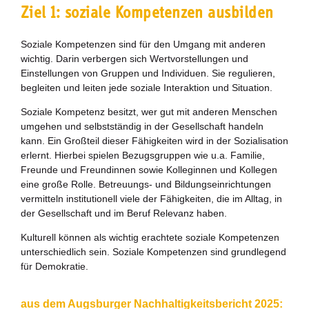
Ziel 1: soziale Kompetenzen ausbilden
Erläuterungen
SDG-Bezug
Soziale Kompetenzen sind für den Umgang mit anderen
wichtig. Darin verbergen sich Wertvorstellungen und
einfache Sprache
Einstellungen von Gruppen und Individuen. Sie regulieren,
begleiten und leiten jede soziale Interaktion und Situation.
Nachhaltigkeitseinschätzung
Soziale Kompetenz besitzt, wer gut mit anderen Menschen
Weiterentwicklung 2021
umgehen und selbstständig in der Gesellschaft handeln
kann. Ein Großteil dieser Fähigkeiten wird in der Sozialisation
Nachhaltigkeitsbeirat
erlernt. Hierbei spielen Bezugsgruppen wie u.a. Familie,
Freunde und Freundinnen sowie Kolleginnen und Kollegen
eine große Rolle. Betreuungs- und Bildungseinrichtungen
Berichterstattung
vermitteln institutionell viele der Fähigkeiten, die im Alltag, in
der Gesellschaft und im Beruf Relevanz haben.
Biostadt
Kulturell können als wichtig erachtete soziale Kompetenzen
unterschiedlich sein. Soziale Kompetenzen sind grundlegend
Zukunftspreis
für Demokratie.
Bildung für nachhaltige Entwicklung
aus dem Augsburger Nachhaltigkeitsbericht 2025: