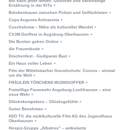
Bio kann jeder lernen: Gesunde und nachhaltige
Ernährung in der KiTa
Brückenbauen zwischen Polizei und Geflüchteten
Copa Augusta Antiracista
Cuschelcrew – Nähe als kultureller Wandel
CVJM-Dorffest in Augsburg-Oberhausen
Die Bunten gehen Online
die Frauenbude
Drachenfest - Gudiparan Bazi
Ein Haus voller Leben
Film der Wittelsbacher Grundschule: Corona – einmal
um die Welt
FRÄULEIN TÖNCHENS MUSIKKOFFER
Freiwillige Feuerwehr Augsburg-Lechhausen – eine
neue Wehr
Glückskompetenz – Glücksgefühle
Gutes Benehmen
H2O TV, die multikulturelle Film AG des Jugendhaus
Oberhausen
Hospiz-Gruppe „Albatros“ – ambulante