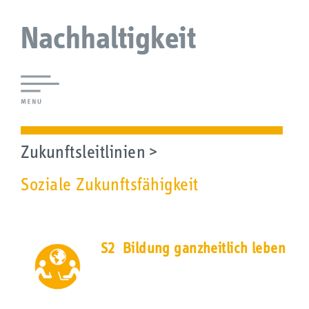
Nachhaltigkeit
Lokale Agenda 21 Augsburg
Agendaforen
Zukunftsleitlinien
Soziale Zukunftsfähigkeit
Zukunftsleitlinien
Ökologie
Soziales
S2 Bildung ganzheitlich leben
Wirtschaft
Kultur