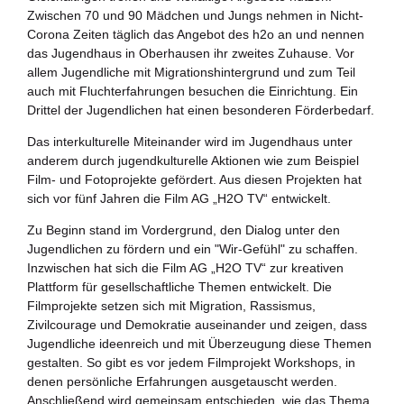
Zukunftspreis
Zwischen 70 und 90 Mädchen und Jungs nehmen in Nicht-
Corona Zeiten täglich das Angebot des h2o an und nennen
Themen
das Jugendhaus in Oberhausen ihr zweites Zuhause. Vor
allem Jugendliche mit Migrationshintergrund und zum Teil
Projekte
auch mit Fluchterfahrungen besuchen die Einrichtung. Ein
Drittel der Jugendlichen hat einen besonderen Förderbedarf.
Zukunftstagung
Das interkulturelle Miteinander wird im Jugendhaus unter
anderem durch jugendkulturelle Aktionen wie zum Beispiel
Bildung für nachhaltige Entwicklung
Film- und Fotoprojekte gefördert. Aus diesen Projekten hat
sich vor fünf Jahren die Film AG „H2O TV“ entwickelt.
Büro für Nachhaltigkeit
Zu Beginn stand im Vordergrund, den Dialog unter den
Jugendlichen zu fördern und ein "Wir-Gefühl" zu schaffen.
Aktuelles
Inzwischen hat sich die Film AG „H2O TV“ zur kreativen
Plattform für gesellschaftliche Themen entwickelt. Die
Mitmachen ?
Filmprojekte setzen sich mit Migration, Rassismus,
Zivilcourage und Demokratie auseinander und zeigen, dass
Jugendliche ideenreich und mit Überzeugung diese Themen
gestalten. So gibt es vor jedem Filmprojekt Workshops, in
denen persönliche Erfahrungen ausgetauscht werden.
Anschließend wird gemeinsam entschieden, wie das Thema