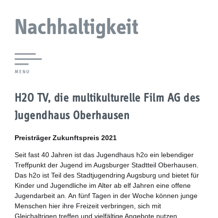
Nachhaltigkeit
Lokale Agenda 21 Augsburg
H2O TV, die multikulturelle Film AG des
Agendaforen
Jugendhaus Oberhausen
Zukunftsleitlinien
Preisträger Zukunftspreis 2021
Nachhaltigkeitsbeirat
Seit fast 40 Jahren ist das Jugendhaus h2o ein lebendiger
Treffpunkt der Jugend im Augsburger Stadtteil Oberhausen.
Das h2o ist Teil des Stadtjugendring Augsburg und bietet für
Berichterstattung
Kinder und Jugendliche im Alter ab elf Jahren eine offene
Jugendarbeit an. An fünf Tagen in der Woche können junge
Biostadt
Menschen hier ihre Freizeit verbringen, sich mit
Gleichaltrigen treffen und vielfältige Angebote nutzen.