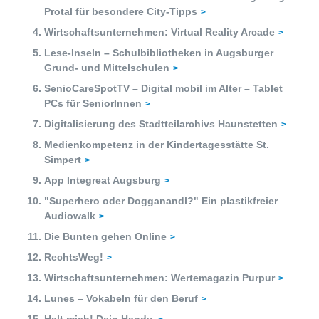
Zukunftspreis
Protal für besondere City-Tipps
Wirtschaftsunternehmen: Virtual Reality Arcade
Themen
Lese-Inseln – Schulbibliotheken in Augsburger
Projekte
Grund- und Mittelschulen
SenioCareSpotTV – Digital mobil im Alter – Tablet
Zukunftstagung
PCs für SeniorInnen
Digitalisierung des Stadtteilarchivs Haunstetten
Bildung für nachhaltige Entwicklung
Medienkompetenz in der Kindertagesstätte St.
Simpert
Büro für Nachhaltigkeit
App Integreat Augsburg
Aktuelles
"Superhero oder Dogganandl?" Ein plastikfreier
Audiowalk
Mitmachen ?
Die Bunten gehen Online
RechtsWeg!
Wirtschaftsunternehmen: Wertemagazin Purpur
Lunes – Vokabeln für den Beruf