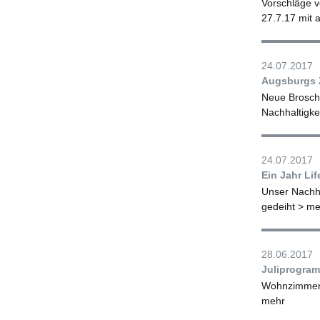
Vorschläge v
27.7.17 mit 
24.07.2017
Augsburgs Z
Neue Brosch
Nachhaltigke
24.07.2017
Ein Jahr Li
Unser Nachha
gedeiht
> me
28.06.2017
Juliprogra
Wohnzimmerte
mehr