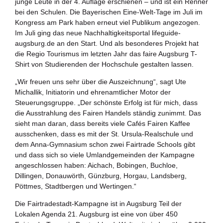
junge Leute in der 4. Auflage erschienen – und ist ein Renner
bei den Schulen. Die Bayerischen Eine-Welt-Tage im Juli im
Kongress am Park haben erneut viel Publikum angezogen.
Im Juli ging das neue Nachhaltigkeitsportal lifeguide-
augsburg.de an den Start. Und als besonderes Projekt hat
die Regio Tourismus im letzten Jahr das faire Augsburg T-
Shirt von Studierenden der Hochschule gestalten lassen.
„Wir freuen uns sehr über die Auszeichnung“, sagt Ute
Michallik, Initiatorin und ehrenamtlicher Motor der
Steuerungsgruppe. „Der schönste Erfolg ist für mich, dass
die Ausstrahlung des Fairen Handels ständig zunimmt. Das
sieht man daran, dass bereits viele Cafés Fairen Kaffee
ausschenken, dass es mit der St. Ursula-Realschule und
dem Anna-Gymnasium schon zwei Fairtrade Schools gibt
und dass sich so viele Umlandgemeinden der Kampagne
angeschlossen haben: Aichach, Bobingen, Buchloe,
Dillingen, Donauwörth, Günzburg, Horgau, Landsberg,
Pöttmes, Stadtbergen und Wertingen.“
Die Fairtradestadt-Kampagne ist in Augsburg Teil der
Lokalen Agenda 21. Augsburg ist eine von über 450