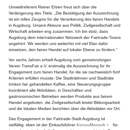
Zukunftspreis
Umweltreferent Reiner Erben freut sich über die
Verlängerung des Titels: „Die Bestätigung der Auszeichnung
Bildung für nachhaltige Entwicklung
ist ein tolles Zeugnis für die Verankerung des fairen Handels
in Augsburg. Unsere Akteure aus Politik, Zivilgesellschaft und
Wirtschaft arbeiten eng zusammen. Ich bin stolz, dass
Büro für Nachhaltigkeit
Augsburg dem internationalen Netzwerk der Fairtrade-Towns
angehört. Wir werden uns weiterhin mit viel Elan dafür
Aktuelles
einsetzen, den fairen Handel auf lokaler Ebene zu fördern.“
Vor sechs Jahren erhielt Augsburg vom gemeinnützigen
Mitmachen ?
Verein TransFair e.V. erstmalig die Auszeichnung für ihr
Engagement zum fairen Handel, für die sie nachweislich fünf
Kriterien erfüllen musste: Die Stadträtinnen und Stadträte
trinken fair gehandelten Kaffee, eine Steuerungsgruppe
koordiniert alle Aktivitäten, in Geschäften und
gastronomischen Betrieben werden Produkte aus fairem
Handel angeboten, die Zivilgesellschaft leistet Bildungsarbeit
und die lokalen Medien berichten über die Aktivitäten vor Ort.
Das Engagement in der Fairtrade-Stadt Augsburg ist
vielfältig: eben ist der Einkaufsführer
KonsuMensch
für