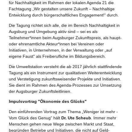
für Nachhaltigkeit im Rahmen der lokalen Agenda 21 die
Zukunftspreis
Fachtagung „Wir gestalten unsere Zukunft – Nachhaltige
Entwicklung durch bürgerschaftliches Engagement!“ durch.
Bildung für nachhaltige Entwicklung
Die Tagung richtet sich alle, die im Bereich Nachhaltigkeit in
Augsburg und Umgebung aktiv sind – sei es als
Büro für Nachhaltigkeit
Teilnehmer*innen beim Augsburger Zukunftspreis, als haupt-
oder ehrenamtliche Akteur*innen bei Vereinen oder
Aktuelles
Initiativen, in Unternehmen, in der Verwaltung oder „auf
eigene Faust" als Freiberufliche im Bildungsbereich.
Mitmachen ?
Die Umweltstation versteht die ab 2017 jährlich stattfindende
Tagung als ein Instrument zur qualitativen Weiterentwicklung
und Verstetigung zukunftsweisender Projekte und Initiativen.
Sie dient im Rahmen des Agenda-Prozesses zur Umsetzung
der Augsburger Zukunftsleitlinien.
Impulsvortrag "Ökonomie des Glücks"
Den einführenden Vortrag zum Thema „Weniger ist mehr -
Vom Glück des Genug“ hält
Dr. Ute Scheub
. Immer mehr
Menschen gehen neue Wege zwischen Markt und Staat,
begründen Betriebe und Initiativen, die nicht auf Geld-