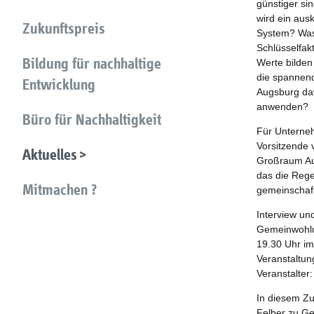
günstiger sin
wird ein aus
Zukunftspreis
System? Was 
Schlüsselfak
Bildung für nachhaltige
Werte bilden
die spannend
Entwicklung
Augsburg dav
anwenden?
Büro für Nachhaltigkeit
Für Unternehm
Vorsitzende v
Aktuelles
Großraum Aug
das die Regel
Mitmachen ?
gemeinschaft
Interview un
Gemeinwohlu
19.30 Uhr im
Veranstaltun
Veranstalter
In diesem Zu
Felber zu G