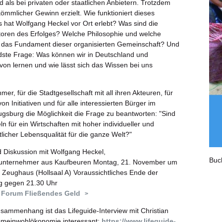
d als bei privaten oder staatlichen Anbietern. Trotzdem
kömmlicher Gewinn erzielt. Wie funktioniert dieses
hat Wolfgang Heckel vor Ort erlebt? Was sind die
toren des Erfolges? Welche Philosophie und welche
 das Fundament dieser organisierten Gemeinschaft? Und
ste Frage: Was können wir in Deutschland und
on lernen und wie lässt sich das Wissen bei uns
er, für die Stadtgesellschaft mit all ihren Akteuren, für
on Initiativen und für alle interessierten Bürger im
sburg die Möglichkeit die Frage zu beantworten: "Sind
n für ein Wirtschaften mit hoher individueller und
licher Lebensqualität für die ganze Welt?"
d Diskussion mit Wolfgang Heckel,
Buc
nternehmer aus Kaufbeuren Montag, 21. November um
 Zeughaus (Hollsaal A) Voraussichtliches Ende der
g gegen 21.30 Uhr
:
Forum Fließendes Geld
sammenhang ist das Lifeguide-Interview mit Christian
emeinwohlökonomie interessant:
https://www.lifeguide-