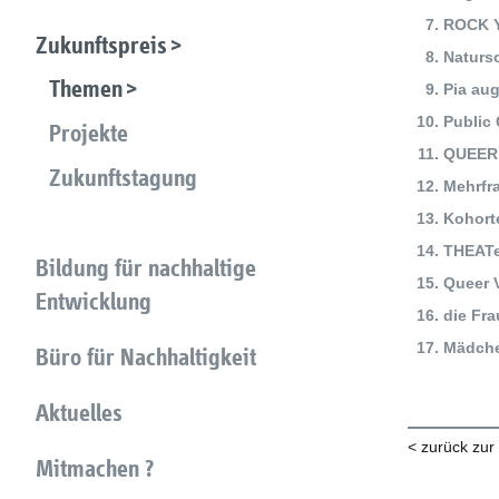
ROCK Y
Zukunftspreis
Naturs
Themen
Pia aug
Public 
Projekte
QUEER
Zukunftstagung
Mehrfra
Kohort
THEAT
Bildung für nachhaltige
Queer 
Entwicklung
die Fr
Mädch
Büro für Nachhaltigkeit
Aktuelles
< zurück zur
Mitmachen ?