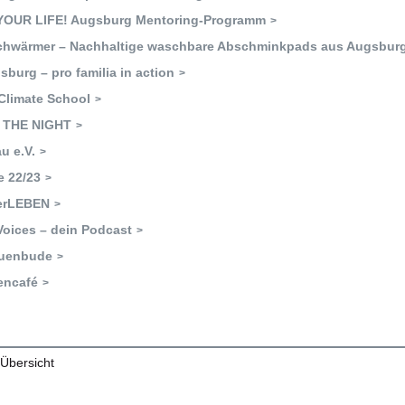
OUR LIFE! Augsburg Mentoring-Programm
chwärmer – Nachhaltige waschbare Abschminkpads aus Augsbur
sburg – pro familia in action
Climate School
 THE NIGHT
u e.V.
e 22/23
erLEBEN
Voices – dein Podcast
auenbude
encafé
 Übersicht