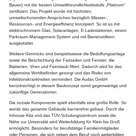
Zukunftspreis
Bauen) mit der besten Umweltfreundlichkeitsstufe „Platinum“
zertifiziert. Das Projekt wurde mit höchsten,
Themen
umweltschonenden Ansprüchen bezüglich Wasser-,
Ressourcen- und Energieeffizienz konzipiert. So ist es mit
Projekte
elektrochromem Glas, Solaranlagen, E-Ladestationen, einem
Parkraum-Management-System und mit Bienenvölkern
Zukunftstagung
ausgestattet.
Weitere Gimmicks sind beispielsweise die Beduftungsanlage
Bildung für nachhaltige Entwicklung
sowie die Beschichtung der Fassaden und Fenster, die
Bakterien, Viren und Feinstaub filtert. Dadurch wird für das
Büro für Nachhaltigkeit
allgemeine Wohlbefinden gesorgt und das Risiko von
Infektionskrankheiten vermindert. Die Audax GmbH
Aktuelles
berücksichtigt in diesem Baukonzept somit gegenwärtige und
zukünftige Generationen.
Mitmachen ?
Die soziale Komponente spielt ebenfalls eine große Rolle. So
wurde das gesamte Gebäude barrierefrei gebaut. Durch die
Inhouse-Kita und das TÜV-Schulungszentrum sowie die
Nähe zur Universität wird Weiterbildung für Klein bis Groß
ermöglicht. Besonders für berufstätige Familienmitglieder
oder Personen, die sich neben dem Beruf noch weiterbilden