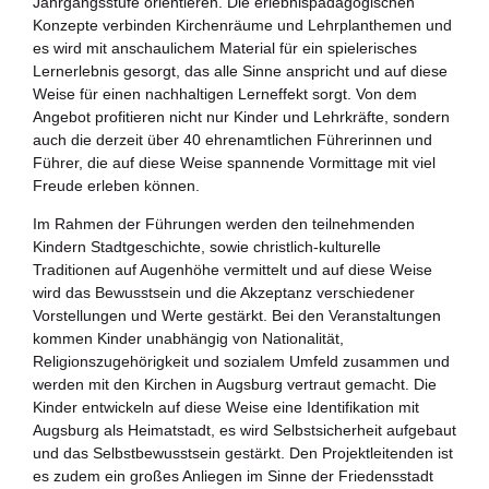
Jahrgangsstufe orientieren. Die erlebnispädagogischen
Zukunftspreis
Konzepte verbinden Kirchenräume und Lehrplanthemen und
es wird mit anschaulichem Material für ein spielerisches
Themen
Lernerlebnis gesorgt, das alle Sinne anspricht und auf diese
Weise für einen nachhaltigen Lerneffekt sorgt. Von dem
Projekte
Angebot profitieren nicht nur Kinder und Lehrkräfte, sondern
auch die derzeit über 40 ehrenamtlichen Führerinnen und
Zukunftstagung
Führer, die auf diese Weise spannende Vormittage mit viel
Freude erleben können.
Bildung für nachhaltige Entwicklung
Im Rahmen der Führungen werden den teilnehmenden
Kindern Stadtgeschichte, sowie christlich-kulturelle
Büro für Nachhaltigkeit
Traditionen auf Augenhöhe vermittelt und auf diese Weise
wird das Bewusstsein und die Akzeptanz verschiedener
Aktuelles
Vorstellungen und Werte gestärkt. Bei den Veranstaltungen
kommen Kinder unabhängig von Nationalität,
Religionszugehörigkeit und sozialem Umfeld zusammen und
Mitmachen ?
werden mit den Kirchen in Augsburg vertraut gemacht. Die
Kinder entwickeln auf diese Weise eine Identifikation mit
Augsburg als Heimatstadt, es wird Selbstsicherheit aufgebaut
und das Selbstbewusstsein gestärkt. Den Projektleitenden ist
es zudem ein großes Anliegen im Sinne der Friedensstadt