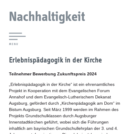
Nachhaltigkeit
Lokale Agenda 21 Augsburg
Erlebnispädagogik in der Kirche
Agendaforen
Teilnehmer Bewerbung Zukunftspreis 2024
Zukunftsleitlinien
„Erlebnispädagogik in der Kirche“ ist ein ehrenamtliches
Projekt in Kooperation mit dem Evangelischen Forum
Nachhaltigkeitsbeirat
Annahof und dem Evangelisch-Lutherischem Dekanat
Augsburg, gefördert durch „Kirchenpädagogik am Dom“ im
Berichterstattung
Bistum Augsburg. Seit März 1999 werden im Rahmen des
Projekts Grundschulklassen durch Augsburger
Innenstadtkirchen geführt, wobei sich die Führungen
Biostadt
inhaltlich am bayrischen Grundschullehrplan der 3. und 4.