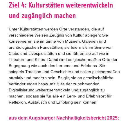
Ziel 4: Kulturstätten weiterentwickeln
Erläuterungen
und zugänglich machen
SDG-Bezug
einfache Sprache
Unter Kulturstätten werden Orte verstanden, die auf
verschiedene Weisen Zeugnis von Kultur ablegen: Sie
Nachhaltigkeitseinschätzung
konservieren sie im Sinne von Museen, Galerien und
archäologischen Fundstätten, sie feiern sie im Sinne von
Weiterentwicklung 2021
Clubs und Livespielstätten und sie führen sie auf wie in
Theatern und Kinos. Damit sind es gleichermaßen Orte der
Nachhaltigkeitsbeirat
Begegnung wie auch des Lernens und Erlebens. Sie
spiegeln Tradition und Geschichte und sollen gleichermaßen
attraktiv und modern sein. Es gilt, sie an gesellschaftliche
Berichterstattung
Veränderungen bspw. mit Hilfe der zunehmenden
Digitalisierung weiterzuentwickeln und zugänglich zu
Biostadt
machen, sodass sie für alle ein Lern- und Erlebnisort für
Reflexion, Austausch und Erholung sein können.
Zukunftspreis
aus dem Augsburger Nachhaltigkeitsbericht 2025:
Bildung für nachhaltige Entwicklung