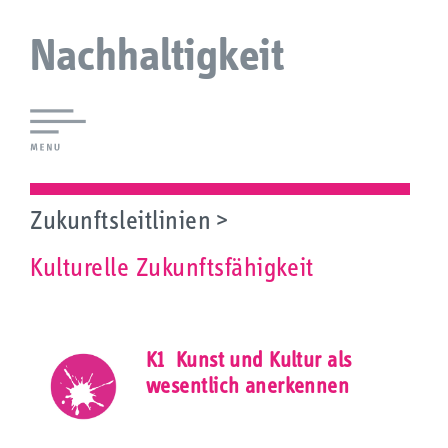
Nachhaltigkeit
Lokale Agenda 21 Augsburg
Agendaforen
Zukunftsleitlinien
Kulturelle Zukunftsfähigkeit
Zukunftsleitlinien
Ökologie
Soziales
K1 Kunst und Kultur als
Wirtschaft
wesentlich anerkennen
Kultur