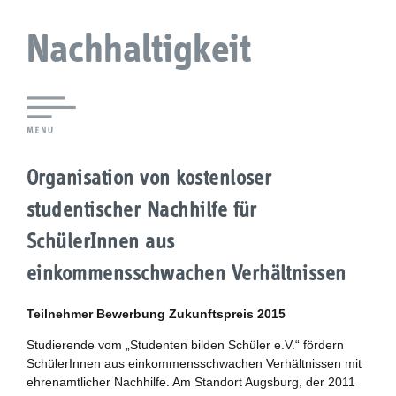
Nachhaltigkeit
Lokale Agenda 21 Augsburg
Organisation von kostenloser
Agendaforen
studentischer Nachhilfe für
Zukunftsleitlinien
SchülerInnen aus
einkommensschwachen Verhältnissen
Nachhaltigkeitsbeirat
Teilnehmer Bewerbung Zukunftspreis 2015
Berichterstattung
Studierende vom „Studenten bilden Schüler e.V.“ fördern
Biostadt
SchülerInnen aus einkommensschwachen Verhältnissen mit
ehrenamtlicher Nachhilfe. Am Standort Augsburg, der 2011