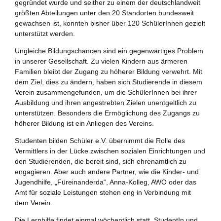
gegründet wurde und seither zu einem der deutschlandweit
Zukunftspreis
größten Abteilungen unter den 20 Standorten bundesweit
gewachsen ist, konnten bisher über 120 SchülerInnen gezielt
Themen
unterstützt werden.
Projekte
Ungleiche Bildungschancen sind ein gegenwärtiges Problem
in unserer Gesellschaft. Zu vielen Kindern aus ärmeren
Zukunftstagung
Familien bleibt der Zugang zu höherer Bildung verwehrt. Mit
dem Ziel, dies zu ändern, haben sich Studierende in diesem
Bildung für nachhaltige Entwicklung
Verein zusammengefunden, um die SchülerInnen bei ihrer
Ausbildung und ihren angestrebten Zielen unentgeltlich zu
unterstützen. Besonders die Ermöglichung des Zugangs zu
Büro für Nachhaltigkeit
höherer Bildung ist ein Anliegen des Vereins.
Aktuelles
Studenten bilden Schüler e.V. übernimmt die Rolle des
Vermittlers in der Lücke zwischen sozialen Einrichtungen und
den Studierenden, die bereit sind, sich ehrenamtlich zu
Mitmachen ?
engagieren. Aber auch andere Partner, wie die Kinder- und
Jugendhilfe, „Füreinanderda“, Anna-Kolleg, AWO oder das
Amt für soziale Leistungen stehen eng in Verbindung mit
dem Verein.
Die Lernhilfe findet einmal wöchentlich statt. StudentIn und