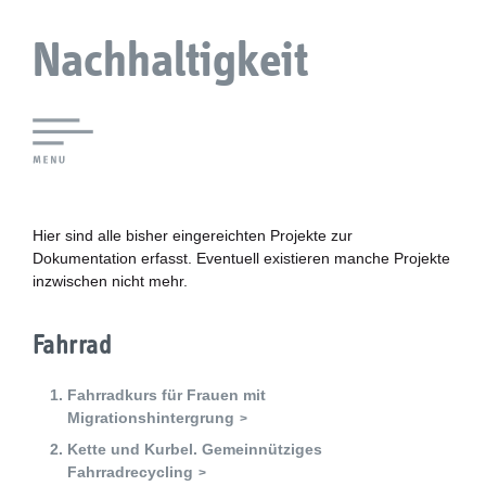
Nachhaltigkeit
Lokale Agenda 21 Augsburg
Agendaforen
Hier sind alle bisher eingereichten Projekte zur
Dokumentation erfasst. Eventuell existieren manche Projekte
inzwischen nicht mehr.
Zukunftsleitlinien
Nachhaltigkeitsbeirat
Fahrrad
Berichterstattung
Fahrradkurs für Frauen mit
Migrationshintergrung
Biostadt
Kette und Kurbel. Gemeinnütziges
Fahrradrecycling