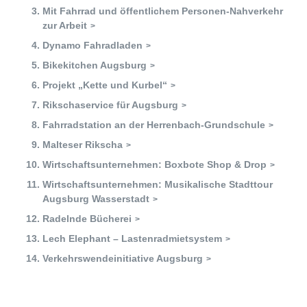
Zukunftspreis
Mit Fahrrad und öffentlichem Personen-Nahverkehr
zur Arbeit
Themen
Dynamo Fahradladen
Projekte
Bikekitchen Augsburg
Projekt „Kette und Kurbel“
Zukunftstagung
Rikschaservice für Augsburg
Bildung für nachhaltige Entwicklung
Fahrradstation an der Herrenbach-Grundschule
Malteser Rikscha
Büro für Nachhaltigkeit
Wirtschaftsunternehmen: Boxbote Shop & Drop
Wirtschaftsunternehmen: Musikalische Stadttour
Aktuelles
Augsburg Wasserstadt
Radelnde Bücherei
Mitmachen ?
Lech Elephant – Lastenradmietsystem
Verkehrswendeinitiative Augsburg