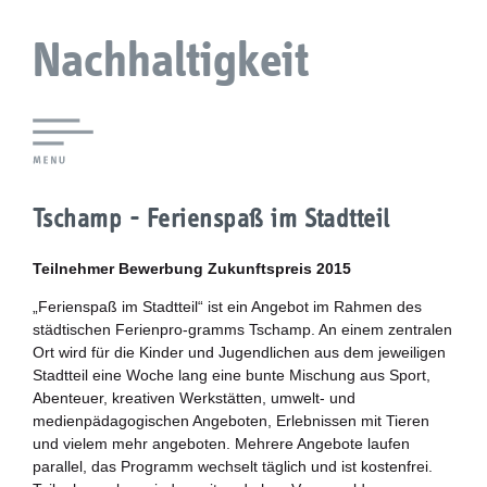
Nachhaltigkeit
Lokale Agenda 21 Augsburg
Tschamp - Ferienspaß im Stadtteil
Agendaforen
Teilnehmer Bewerbung Zukunftspreis 2015
Zukunftsleitlinien
„Ferienspaß im Stadtteil“ ist ein Angebot im Rahmen des
städtischen Ferienpro-gramms Tschamp. An einem zentralen
Nachhaltigkeitsbeirat
Ort wird für die Kinder und Jugendlichen aus dem jeweiligen
Stadtteil eine Woche lang eine bunte Mischung aus Sport,
Berichterstattung
Abenteuer, kreativen Werkstätten, umwelt- und
medienpädagogischen Angeboten, Erlebnissen mit Tieren
und vielem mehr angeboten. Mehrere Angebote laufen
Biostadt
parallel, das Programm wechselt täglich und ist kostenfrei.