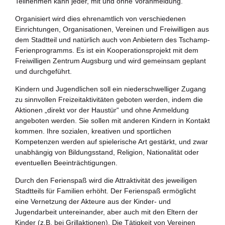
Teilnehmen kann jeder, mit und ohne Voranmeldung.
Zukunftspreis
Organisiert wird dies ehrenamtlich von verschiedenen
Themen
Einrichtungen, Organisationen, Vereinen und Freiwilligen aus
dem Stadtteil und natürlich auch von Anbietern des Tschamp-
Projekte
Ferienprogramms. Es ist ein Kooperationsprojekt mit dem
Freiwilligen Zentrum Augsburg und wird gemeinsam geplant
Zukunftstagung
und durchgeführt.
Kindern und Jugendlichen soll ein niederschwelliger Zugang
Bildung für nachhaltige Entwicklung
zu sinnvollen Freizeitaktivitäten geboten werden, indem die
Aktionen „direkt vor der Haustür“ und ohne Anmeldung
Büro für Nachhaltigkeit
angeboten werden. Sie sollen mit anderen Kindern in Kontakt
kommen. Ihre sozialen, kreativen und sportlichen
Aktuelles
Kompetenzen werden auf spielerische Art gestärkt, und zwar
unabhängig von Bildungsstand, Religion, Nationalität oder
eventuellen Beeinträchtigungen.
Mitmachen ?
Durch den Ferienspaß wird die Attraktivität des jeweiligen
Stadtteils für Familien erhöht. Der Ferienspaß ermöglicht
eine Vernetzung der Akteure aus der Kinder- und
Jugendarbeit untereinander, aber auch mit den Eltern der
Kinder (z.B. bei Grillaktionen). Die Tätigkeit von Vereinen