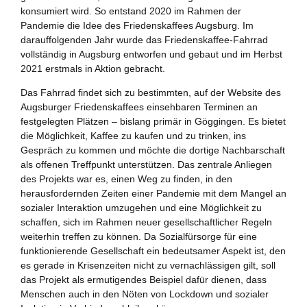
Zukunftspreis
konsumiert wird. So entstand 2020 im Rahmen der
Pandemie die Idee des Friedenskaffees Augsburg. Im
Themen
darauffolgenden Jahr wurde das Friedenskaffee-Fahrrad
vollständig in Augsburg entworfen und gebaut und im Herbst
Projekte
2021 erstmals in Aktion gebracht.
Zukunftstagung
Das Fahrrad findet sich zu bestimmten, auf der Website des
Augsburger Friedenskaffees einsehbaren Terminen an
festgelegten Plätzen – bislang primär in Göggingen. Es bietet
Bildung für nachhaltige Entwicklung
die Möglichkeit, Kaffee zu kaufen und zu trinken, ins
Gespräch zu kommen und möchte die dortige Nachbarschaft
Büro für Nachhaltigkeit
als offenen Treffpunkt unterstützen. Das zentrale Anliegen
des Projekts war es, einen Weg zu finden, in den
Aktuelles
herausfordernden Zeiten einer Pandemie mit dem Mangel an
sozialer Interaktion umzugehen und eine Möglichkeit zu
schaffen, sich im Rahmen neuer gesellschaftlicher Regeln
Mitmachen ?
weiterhin treffen zu können. Da Sozialfürsorge für eine
funktionierende Gesellschaft ein bedeutsamer Aspekt ist, den
es gerade in Krisenzeiten nicht zu vernachlässigen gilt, soll
das Projekt als ermutigendes Beispiel dafür dienen, dass
Menschen auch in den Nöten von Lockdown und sozialer