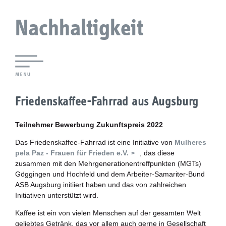
Nachhaltigkeit
Lokale Agenda 21 Augsburg
Friedenskaffee-Fahrrad aus Augsburg
Agendaforen
Teilnehmer Bewerbung Zukunftspreis 2022
Zukunftsleitlinien
Das Friedenskaffee-Fahrrad ist eine Initiative von
Mulheres
pela Paz - Frauen für Frieden e.V.
, das diese
Nachhaltigkeitsbeirat
zusammen mit den Mehrgenerationentreffpunkten (MGTs)
Göggingen und Hochfeld und dem Arbeiter-Samariter-Bund
Berichterstattung
ASB Augsburg initiiert haben und das von zahlreichen
Initiativen unterstützt wird.
Biostadt
Kaffee ist ein von vielen Menschen auf der gesamten Welt
geliebtes Getränk, das vor allem auch gerne in Gesellschaft