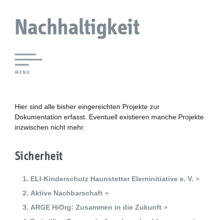
Nachhaltigkeit
Lokale Agenda 21 Augsburg
Agendaforen
Hier sind alle bisher eingereichten Projekte zur
Dokumentation erfasst. Eventuell existieren manche Projekte
inzwischen nicht mehr.
Zukunftsleitlinien
Nachhaltigkeitsbeirat
Sicherheit
Berichterstattung
ELI-Kinderschutz Haunstetter Elerninitiative e. V.
Aktive Nachbarschaft
Biostadt
ARGE HiOrg: Zusammen in die Zukunft