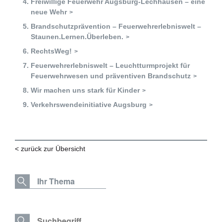
Freiwillige Feuerwehr Augsburg-Lechhausen – eine
Zukunftspreis
neue Wehr
Themen
Brandschutzprävention – Feuerwehrerlebniswelt –
Staunen.Lernen.Überleben.
Projekte
RechtsWeg!
Zukunftstagung
Feuerwehrerlebniswelt – Leuchtturmprojekt für
Feuerwehrwesen und präventiven Brandschutz
Bildung für nachhaltige Entwicklung
Wir machen uns stark für Kinder
Verkehrswendeinitiative Augsburg
Büro für Nachhaltigkeit
Aktuelles
< zurück zur Übersicht
Mitmachen ?