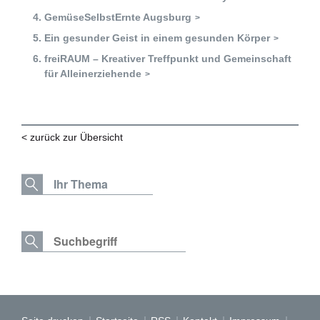
Zukunftspreis
GemüseSelbstErnte Augsburg
Themen
Ein gesunder Geist in einem gesunden Körper
freiRAUM – Kreativer Treffpunkt und Gemeinschaft
Projekte
für Alleinerziehende
Zukunftstagung
Bildung für nachhaltige Entwicklung
< zurück zur Übersicht
Büro für Nachhaltigkeit
Aktuelles
Mitmachen ?