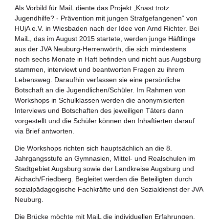
Zukunftspreis
Als Vorbild für MaiL diente das Projekt „Knast trotz
Jugendhilfe? - Prävention mit jungen Strafgefangenen“ von
Themen
HUjA e.V. in Wiesbaden nach der Idee von Arnd Richter. Bei
MaiL, das im August 2015 startete, werden junge Häftlinge
Projekte
aus der JVA Neuburg-Herrenwörth, die sich mindestens
noch sechs Monate in Haft befinden und nicht aus Augsburg
Zukunftstagung
stammen, interviewt und beantworten Fragen zu ihrem
Lebensweg. Daraufhin verfassen sie eine persönliche
Bildung für nachhaltige Entwicklung
Botschaft an die Jugendlichen/Schüler. Im Rahmen von
Workshops in Schulklassen werden die anonymisierten
Interviews und Botschaften des jeweiligen Täters dann
Büro für Nachhaltigkeit
vorgestellt und die Schüler können den Inhaftierten darauf
via Brief antworten.
Aktuelles
Die Workshops richten sich hauptsächlich an die 8.
Jahrgangsstufe an Gymnasien, Mittel- und Realschulen im
Mitmachen ?
Stadtgebiet Augsburg sowie der Landkreise Augsburg und
Aichach/Friedberg. Begleitet werden die Beteiligten durch
sozialpädagogische Fachkräfte und den Sozialdienst der JVA
Neuburg.
Die Brücke möchte mit MaiL die individuellen Erfahrungen,