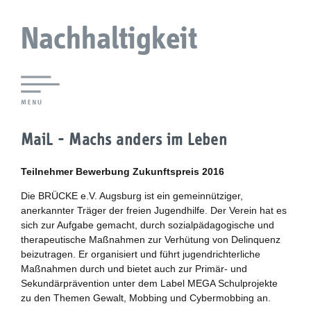
Nachhaltigkeit
Lokale Agenda 21 Augsburg
MaiL - Machs anders im Leben
Agendaforen
Teilnehmer Bewerbung Zukunftspreis 2016
Zukunftsleitlinien
Die BRÜCKE e.V. Augsburg ist ein gemeinnütziger,
anerkannter Träger der freien Jugendhilfe. Der Verein hat es
Nachhaltigkeitsbeirat
sich zur Aufgabe gemacht, durch sozialpädagogische und
therapeutische Maßnahmen zur Verhütung von Delinquenz
Berichterstattung
beizutragen. Er organisiert und führt jugendrichterliche
Maßnahmen durch und bietet auch zur Primär- und
Sekundärprävention unter dem Label MEGA Schulprojekte
Biostadt
zu den Themen Gewalt, Mobbing und Cybermobbing an.