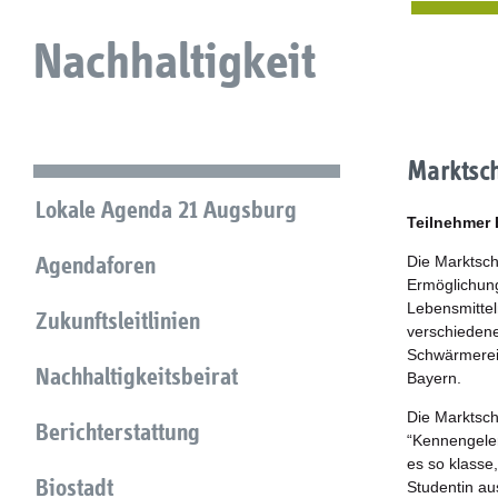
Nachhaltigkeit
Marktsch
Lokale Agenda 21 Augsburg
Teilnehmer
Agendaforen
Die Marktsch
Ermöglichung
Lebensmittel
Zukunftsleitlinien
verschiedene
Schwärmereie
Nachhaltigkeitsbeirat
Bayern.
Die Marktsc
Berichterstattung
“Kennengeler
es so klasse
Biostadt
Studentin au