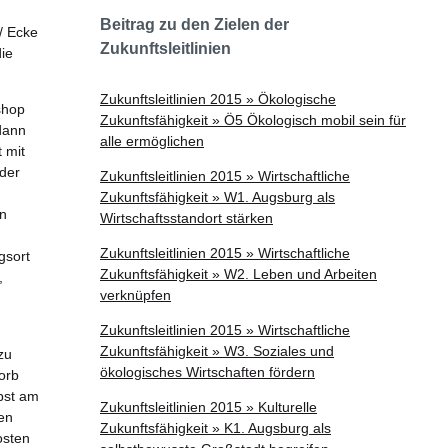
n
Beitrag zu den Zielen der
/ Ecke
Zukunftsleitlinien
die
Zukunftsleitlinien 2015 » Ökologische
shop
Zukunftsfähigkeit » Ö5 Ökologisch mobil sein für
dann
alle ermöglichen
 mit
 der
Zukunftsleitlinien 2015 » Wirtschaftliche
Zukunftsfähigkeit » W1. Augsburg als
en
Wirtschaftsstandort stärken
Zukunftsleitlinien 2015 » Wirtschaftliche
gsort
Zukunftsfähigkeit » W2. Leben und Arbeiten
,
verknüpfen
Zukunftsleitlinien 2015 » Wirtschaftliche
Zukunftsfähigkeit » W3. Soziales und
zu
ökologisches Wirtschaften fördern
orb
lbst am
Zukunftsleitlinien 2015 » Kulturelle
den
Zukunftsfähigkeit » K1. Augsburg als
osten