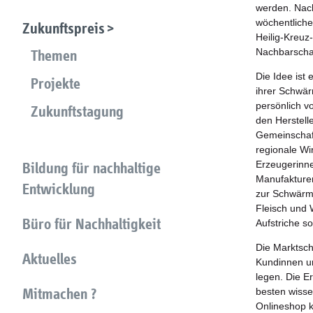
werden. Nach
wöchentliche
Zukunftspreis
Heilig-Kreuz
Nachbarschaf
Themen
Die Idee ist
Projekte
ihrer Schwär
persönlich v
Zukunftstagung
den Herstell
Gemeinschaft
regionale Wi
Erzeugerinn
Bildung für nachhaltige
Manufakturen
Entwicklung
zur Schwärme
Fleisch und 
Büro für Nachhaltigkeit
Aufstriche s
Die Marktsch
Aktuelles
Kundinnen un
legen. Die E
Mitmachen ?
besten wissen
Onlineshop k