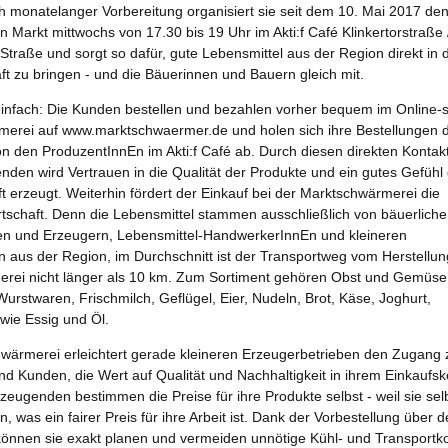
 monatelanger Vorbereitung organisiert sie seit dem 10. Mai 2017 de
n Markt mittwochs von 17.30 bis 19 Uhr im Akti:f Café Klinkertorstraße 
-Straße und sorgt so dafür, gute Lebensmittel aus der Region direkt in 
t zu bringen - und die Bäuerinnen und Bauern gleich mit.
 einfach: Die Kunden bestellen und bezahlen vorher bequem im Online-
merei auf www.marktschwaermer.de und holen sich ihre Bestellungen 
on den ProduzentInnEn im Akti:f Café ab. Durch diesen direkten Kontakt
enden wird Vertrauen in die Qualität der Produkte und ein gutes Gefühl
 erzeugt. Weiterhin fördert der Einkauf bei der Marktschwärmerei die
rtschaft. Denn die Lebensmittel stammen ausschließlich von bäuerlich
en und Erzeugern, Lebensmittel-HandwerkerInnEn und kleineren
 aus der Region, im Durchschnitt ist der Transportweg vom Herstellun
rei nicht länger als 10 km. Zum Sortiment gehören Obst und Gemüse
Wurstwaren, Frischmilch, Geflügel, Eier, Nudeln, Brot, Käse, Joghurt,
owie Essig und Öl.
wärmerei erleichtert gerade kleineren Erzeugerbetrieben den Zugang 
d Kunden, die Wert auf Qualität und Nachhaltigkeit in ihrem Einkaufsk
rzeugenden bestimmen die Preise für ihre Produkte selbst - weil sie se
, was ein fairer Preis für ihre Arbeit ist. Dank der Vorbestellung über 
önnen sie exakt planen und vermeiden unnötige Kühl- und Transportk