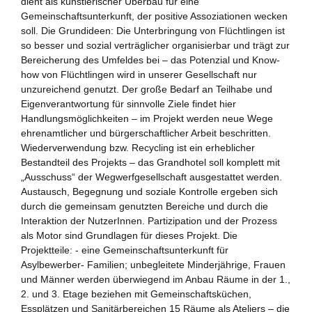
dient als künstlerischer Überbau für eine
Zukunftspreis
Gemeinschaftsunterkunft, der positive Assoziationen wecken
soll. Die Grundideen: Die Unterbringung von Flüchtlingen ist
Themen
so besser und sozial verträglicher organisierbar und trägt zur
Bereicherung des Umfeldes bei – das Potenzial und Know-
Projekte
how von Flüchtlingen wird in unserer Gesellschaft nur
unzureichend genutzt. Der große Bedarf an Teilhabe und
Zukunftstagung
Eigenverantwortung für sinnvolle Ziele findet hier
Handlungsmöglichkeiten – im Projekt werden neue Wege
Bildung für nachhaltige Entwicklung
ehrenamtlicher und bürgerschaftlicher Arbeit beschritten.
Wiederverwendung bzw. Recycling ist ein erheblicher
Büro für Nachhaltigkeit
Bestandteil des Projekts – das Grandhotel soll komplett mit
„Ausschuss“ der Wegwerfgesellschaft ausgestattet werden.
Austausch, Begegnung und soziale Kontrolle ergeben sich
Aktuelles
durch die gemeinsam genutzten Bereiche und durch die
Interaktion der NutzerInnen. Partizipation und der Prozess
Mitmachen ?
als Motor sind Grundlagen für dieses Projekt. Die
Projektteile: - eine Gemeinschaftsunterkunft für
Asylbewerber- Familien; unbegleitete Minderjährige, Frauen
und Männer werden überwiegend im Anbau Räume in der 1.,
2. und 3. Etage beziehen mit Gemeinschaftsküchen,
Essplätzen und Sanitärbereichen 15 Räume als Ateliers – die