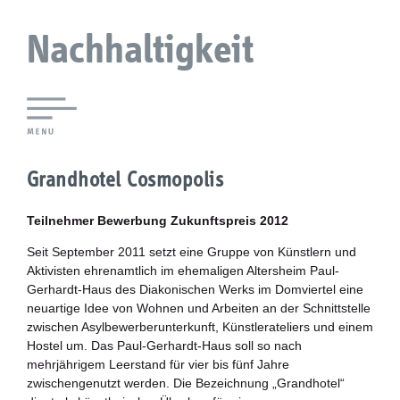
Nachhaltigkeit
Lokale Agenda 21 Augsburg
Grandhotel Cosmopolis
Agendaforen
Teilnehmer Bewerbung Zukunftspreis 2012
Zukunftsleitlinien
Seit September 2011 setzt eine Gruppe von Künstlern und
Aktivisten ehrenamtlich im ehemaligen Altersheim Paul-
Nachhaltigkeitsbeirat
Gerhardt-Haus des Diakonischen Werks im Domviertel eine
neuartige Idee von Wohnen und Arbeiten an der Schnittstelle
Berichterstattung
zwischen Asylbewerberunterkunft, Künstlerateliers und einem
Hostel um. Das Paul-Gerhardt-Haus soll so nach
mehrjährigem Leerstand für vier bis fünf Jahre
Biostadt
zwischengenutzt werden. Die Bezeichnung „Grandhotel“