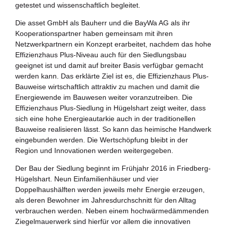
getestet und wissenschaftlich begleitet.
Zukunftspreis
Die asset GmbH als Bauherr und die BayWa AG als ihr
Themen
Kooperationspartner haben gemeinsam mit ihren
Netzwerkpartnern ein Konzept erarbeitet, nachdem das hohe
Projekte
Effizienzhaus Plus-Niveau auch für den Siedlungsbau
geeignet ist und damit auf breiter Basis verfügbar gemacht
Zukunftstagung
werden kann. Das erklärte Ziel ist es, die Effizienzhaus Plus-
Bauweise wirtschaftlich attraktiv zu machen und damit die
Bildung für nachhaltige Entwicklung
Energiewende im Bauwesen weiter voranzutreiben. Die
Effizienzhaus Plus-Siedlung in Hügelshart zeigt weiter, dass
Büro für Nachhaltigkeit
sich eine hohe Energieautarkie auch in der traditionellen
Bauweise realisieren lässt. So kann das heimische Handwerk
eingebunden werden. Die Wertschöpfung bleibt in der
Aktuelles
Region und Innovationen werden weitergegeben.
Mitmachen ?
Der Bau der Siedlung beginnt im Frühjahr 2016 in Friedberg-
Hügelshart. Neun Einfamilienhäuser und vier
Doppelhaushälften werden jeweils mehr Energie erzeugen,
als deren Bewohner im Jahresdurchschnitt für den Alltag
verbrauchen werden. Neben einem hochwärmedämmenden
Ziegelmauerwerk sind hierfür vor allem die innovativen