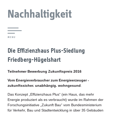
Nachhaltigkeit
Lokale Agenda 21 Augsburg
Die Effizienzhaus Plus-Siedlung
Agendaforen
Friedberg-Hügelshart
Zukunftsleitlinien
Teilnehmer Bewerbung Zukunftspreis 2016
Nachhaltigkeitsbeirat
Vom Energieverbraucher zum Energieerzeuger -
zukunftssicher. unabhängig. wohngesund
.
Berichterstattung
Das Konzept „Effizienzhaus Plus“ (ein Haus, das mehr
Energie produziert als es verbraucht) wurde im Rahmen der
Biostadt
Forschungsinitiative „Zukunft Bau“ vom Bundesministerium
für Verkehr, Bau und Stadtentwicklung in über 35 Gebäuden