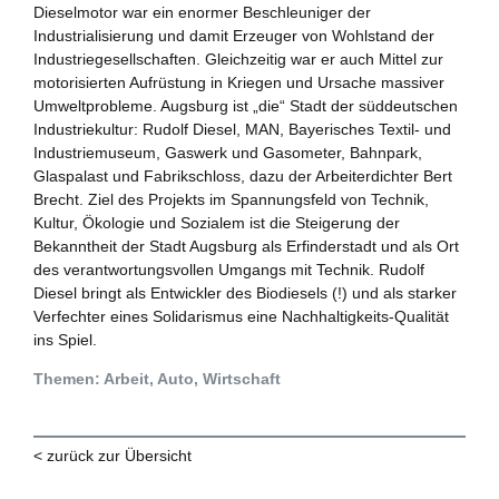
Dieselmotor war ein enormer Beschleuniger der
Zukunftspreis
Industrialisierung und damit Erzeuger von Wohlstand der
Themen
Industriegesellschaften. Gleichzeitig war er auch Mittel zur
motorisierten Aufrüstung in Kriegen und Ursache massiver
Projekte
Umweltprobleme. Augsburg ist „die“ Stadt der süddeutschen
Industriekultur: Rudolf Diesel, MAN, Bayerisches Textil- und
Zukunftstagung
Industriemuseum, Gaswerk und Gasometer, Bahnpark,
Glaspalast und Fabrikschloss, dazu der Arbeiterdichter Bert
Brecht. Ziel des Projekts im Spannungsfeld von Technik,
Bildung für nachhaltige Entwicklung
Kultur, Ökologie und Sozialem ist die Steigerung der
Bekanntheit der Stadt Augsburg als Erfinderstadt und als Ort
Büro für Nachhaltigkeit
des verantwortungsvollen Umgangs mit Technik. Rudolf
Diesel bringt als Entwickler des Biodiesels (!) und als starker
Aktuelles
Verfechter eines Solidarismus eine Nachhaltigkeits-Qualität
ins Spiel.
Mitmachen ?
Themen: Arbeit, Auto, Wirtschaft
< zurück zur Übersicht