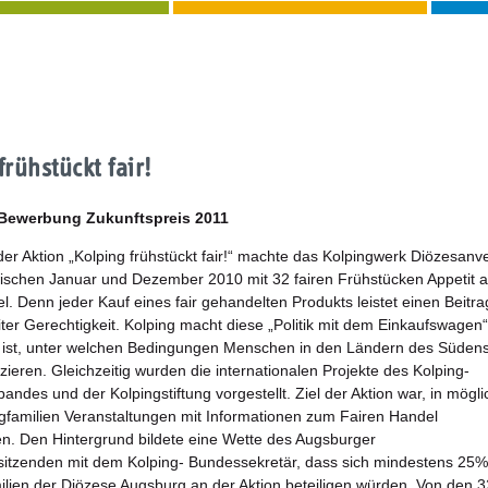
frühstückt fair!
 Bewerbung Zukunftspreis 2011
r Aktion „Kolping frühstückt fair!“ machte das Kolpingwerk Diözesan
schen Januar und Dezember 2010 mit 32 fairen Frühstücken Appetit a
l. Denn jeder Kauf eines fair gehandelten Produkts leistet einen Beitra
ter Gerechtigkeit. Kolping macht diese „Politik mit dem Einkaufswagen“
l ist, unter welchen Bedingungen Menschen in den Ländern des Süden
ieren. Gleichzeitig wurden die internationalen Projekte des Kolping-
ndes und der Kolpingstiftung vorgestellt. Ziel der Aktion war, in mögli
ngfamilien Veranstaltungen mit Informationen zum Fairen Handel
n. Den Hintergrund bildete eine Wette des Augsburger
itzenden mit dem Kolping- Bundessekretär, dass sich mindestens 25%
milien der Diözese Augsburg an der Aktion beteiligen würden. Von den 3