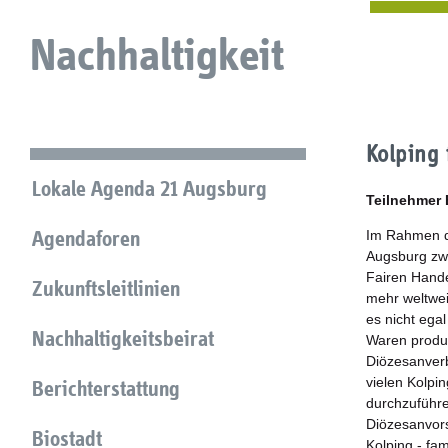
Nachhaltigkeit
Kolping 
Lokale Agenda 21 Augsburg
Teilnehmer
Agendaforen
Im Rahmen de
Augsburg zwi
Fairen Hande
Zukunftsleitlinien
mehr weltwei
es nicht ega
Nachhaltigkeitsbeirat
Waren produz
Diözesanverba
vielen Kolpi
Berichterstattung
durchzuführe
Diözesanvors
Biostadt
Kolping - fa