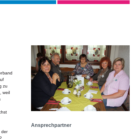
verband
uf
g zu
, weil
s
chst
Ansprechpartner
 der
2