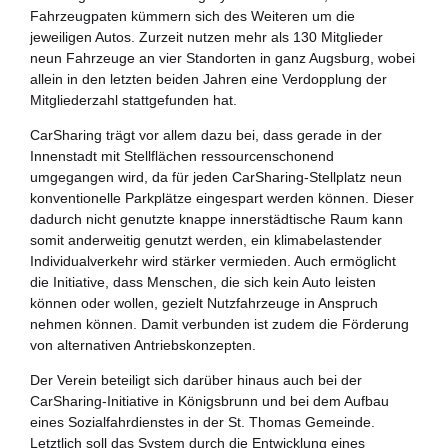
Zukunftspreis
Fahrzeugpaten kümmern sich des Weiteren um die
jeweiligen Autos. Zurzeit nutzen mehr als 130 Mitglieder
Themen
neun Fahrzeuge an vier Standorten in ganz Augsburg, wobei
allein in den letzten beiden Jahren eine Verdopplung der
Projekte
Mitgliederzahl stattgefunden hat.
Zukunftstagung
CarSharing trägt vor allem dazu bei, dass gerade in der
Innenstadt mit Stellflächen ressourcenschonend
umgegangen wird, da für jeden CarSharing-Stellplatz neun
Bildung für nachhaltige Entwicklung
konventionelle Parkplätze eingespart werden können. Dieser
dadurch nicht genutzte knappe innerstädtische Raum kann
Büro für Nachhaltigkeit
somit anderweitig genutzt werden, ein klimabelastender
Individualverkehr wird stärker vermieden. Auch ermöglicht
Aktuelles
die Initiative, dass Menschen, die sich kein Auto leisten
können oder wollen, gezielt Nutzfahrzeuge in Anspruch
nehmen können. Damit verbunden ist zudem die Förderung
Mitmachen ?
von alternativen Antriebskonzepten.
Der Verein beteiligt sich darüber hinaus auch bei der
CarSharing-Initiative in Königsbrunn und bei dem Aufbau
eines Sozialfahrdienstes in der St. Thomas Gemeinde.
Letztlich soll das System durch die Entwicklung eines