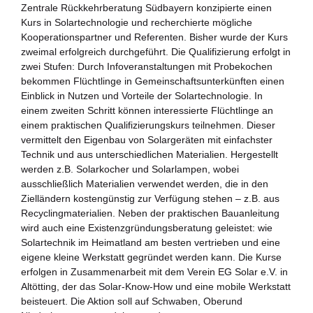
Zentrale Rückkehrberatung Südbayern konzipierte einen
Zukunftspreis
Kurs in Solartechnologie und recherchierte mögliche
Themen
Kooperationspartner und Referenten. Bisher wurde der Kurs
zweimal erfolgreich durchgeführt. Die Qualifizierung erfolgt in
Projekte
zwei Stufen: Durch Infoveranstaltungen mit Probekochen
bekommen Flüchtlinge in Gemeinschaftsunterkünften einen
Zukunftstagung
Einblick in Nutzen und Vorteile der Solartechnologie. In
einem zweiten Schritt können interessierte Flüchtlinge an
einem praktischen Qualifizierungskurs teilnehmen. Dieser
Bildung für nachhaltige Entwicklung
vermittelt den Eigenbau von Solargeräten mit einfachster
Technik und aus unterschiedlichen Materialien. Hergestellt
Büro für Nachhaltigkeit
werden z.B. Solarkocher und Solarlampen, wobei
ausschließlich Materialien verwendet werden, die in den
Aktuelles
Zielländern kostengünstig zur Verfügung stehen – z.B. aus
Recyclingmaterialien. Neben der praktischen Bauanleitung
wird auch eine Existenzgründungsberatung geleistet: wie
Mitmachen ?
Solartechnik im Heimatland am besten vertrieben und eine
eigene kleine Werkstatt gegründet werden kann. Die Kurse
erfolgen in Zusammenarbeit mit dem Verein EG Solar e.V. in
Altötting, der das Solar-Know-How und eine mobile Werkstatt
beisteuert. Die Aktion soll auf Schwaben, Oberund