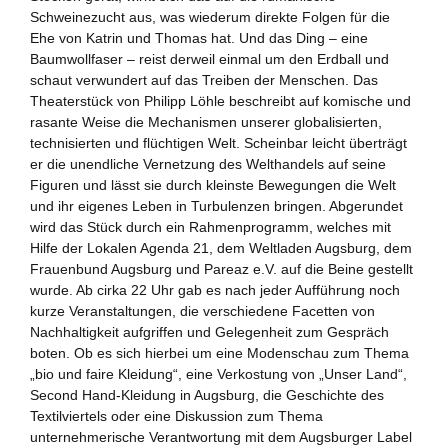
Zukunftspreis
Schweinezucht aus, was wiederum direkte Folgen für die
Ehe von Katrin und Thomas hat. Und das Ding – eine
Themen
Baumwollfaser – reist derweil einmal um den Erdball und
schaut verwundert auf das Treiben der Menschen. Das
Projekte
Theaterstück von Philipp Löhle beschreibt auf komische und
rasante Weise die Mechanismen unserer globalisierten,
Zukunftstagung
technisierten und flüchtigen Welt. Scheinbar leicht überträgt
er die unendliche Vernetzung des Welthandels auf seine
Bildung für nachhaltige Entwicklung
Figuren und lässt sie durch kleinste Bewegungen die Welt
und ihr eigenes Leben in Turbulenzen bringen. Abgerundet
wird das Stück durch ein Rahmenprogramm, welches mit
Büro für Nachhaltigkeit
Hilfe der Lokalen Agenda 21, dem Weltladen Augsburg, dem
Frauenbund Augsburg und Pareaz e.V. auf die Beine gestellt
Aktuelles
wurde. Ab cirka 22 Uhr gab es nach jeder Aufführung noch
kurze Veranstaltungen, die verschiedene Facetten von
Mitmachen ?
Nachhaltigkeit aufgriffen und Gelegenheit zum Gespräch
boten. Ob es sich hierbei um eine Modenschau zum Thema
„bio und faire Kleidung“, eine Verkostung von „Unser Land“,
Second Hand-Kleidung in Augsburg, die Geschichte des
Textilviertels oder eine Diskussion zum Thema
unternehmerische Verantwortung mit dem Augsburger Label