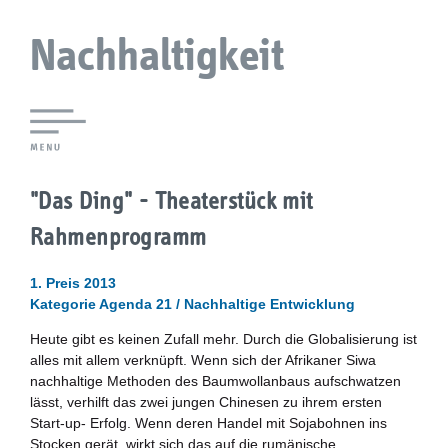
Nachhaltigkeit
Lokale Agenda 21 Augsburg
"Das Ding" - Theaterstück mit
Agendaforen
Rahmenprogramm
Zukunftsleitlinien
1. Preis 2013
Kategorie Agenda 21 / Nachhaltige Entwicklung
Nachhaltigkeitsbeirat
Heute gibt es keinen Zufall mehr. Durch die Globalisierung ist
alles mit allem verknüpft. Wenn sich der Afrikaner Siwa
Berichterstattung
nachhaltige Methoden des Baumwollanbaus aufschwatzen
lässt, verhilft das zwei jungen Chinesen zu ihrem ersten
Biostadt
Start-up- Erfolg. Wenn deren Handel mit Sojabohnen ins
Stocken gerät, wirkt sich das auf die rumänische