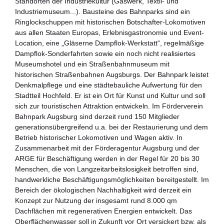
Standorten der Industriekultur (Gaswerk, Textil- und
Zukunftspreis
Industriemuseum...). Bausteine des Bahnparks sind ein
Ringlockschuppen mit historischen Botschafter-Lokomotiven
Themen
aus allen Staaten Europas, Erlebnisgastronomie und Event-
Location, eine „Gläserne Dampflok-Werkstatt“, regelmäßige
Projekte
Dampflok-Sonderfahrten sowie ein noch nicht realisiertes
Museumshotel und ein Straßenbahnmuseum mit
Zukunftstagung
historischen Straßenbahnen Augsburgs. Der Bahnpark leistet
Denkmalpflege und eine städtebauliche Aufwertung für den
Bildung für nachhaltige Entwicklung
Stadtteil Hochfeld. Er ist ein Ort für Kunst und Kultur und soll
sich zur touristischen Attraktion entwickeln. Im Förderverein
Büro für Nachhaltigkeit
Bahnpark Augsburg sind derzeit rund 150 Mitglieder
generationsübergreifend u.a. bei der Restaurierung und dem
Betrieb historischer Lokomotiven und Wagen aktiv. In
Aktuelles
Zusammenarbeit mit der Förderagentur Augsburg und der
ARGE für Beschäftigung werden in der Regel für 20 bis 30
Mitmachen ?
Menschen, die von Langzeitarbeitslosigkeit betroffen sind,
handwerkliche Beschäftigungsmöglichkeiten bereitgestellt. Im
Bereich der ökologischen Nachhaltigkeit wird derzeit ein
Konzept zur Nutzung der insgesamt rund 8.000 qm
Dachflächen mit regenerativen Energien entwickelt. Das
Oberflächenwasser soll in Zukunft vor Ort versickert bzw. als