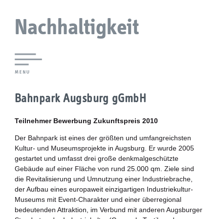
Nachhaltigkeit
Lokale Agenda 21 Augsburg
Bahnpark Augsburg gGmbH
Agendaforen
Teilnehmer Bewerbung Zukunftspreis 2010
Zukunftsleitlinien
Der Bahnpark ist eines der größten und umfangreichsten
Kultur- und Museumsprojekte in Augsburg. Er wurde 2005
Nachhaltigkeitsbeirat
gestartet und umfasst drei große denkmalgeschützte
Gebäude auf einer Fläche von rund 25.000 qm. Ziele sind
Berichterstattung
die Revitalisierung und Umnutzung einer Industriebrache,
der Aufbau eines europaweit einzigartigen Industriekultur-
Museums mit Event-Charakter und einer überregional
Biostadt
bedeutenden Attraktion, im Verbund mit anderen Augsburger