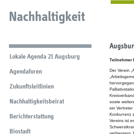
Nachhaltigkeit
Augsburg
Lokale Agenda 21 Augsburg
Teilnehmer
Agendaforen
Der Verein „
„Arbeitsgeme
hervorgegang
Zukunftsleitlinien
Palliativstat
Kreisverband
Nachhaltigkeitsbeirat
sowie weiter
ein Vertrete
Konkurrenz z
Berichterstattung
Vereins ist e
Schwerstkran
Biostadt
verbessern. 