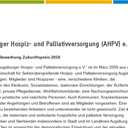
er Hospiz- und Palliativversorgung (AHPV) e.
 Bewerbung Zukunftspreis 2010
Augsburger Hospiz- und Palliativversorgung e.V.“ ist im März 2009 aus 
inschaft für Sektorübergreifende Hospiz- und Palliativversorgung Augs
en. Mitglieder sind Hospizver - eine, verschiedene Kliniken, die
ion des Klinikums, Sozialstationen, stationäre Einrichtungen, der Ärztlich
, private Pflegedienste, Wohlfahrtsverbände, eine Nachsorgeeinrichtu
e juristische und natürliche Personen. Auch Kommunen, Krankenkasse
r der Angehörigen und Betroffenen sind als Mitglieder vorgesehen. Eine
u bestehenden Anbietern und untereinander ist nicht gewünscht. Ziel 
s, die stationäre und ambulante hospizliche und palliative Versorgung
ker und Sterbender insbesondere in Stadt und im Landkreis Augsburg
Dies ist angesichts der demografischen Entwicklung und der aktuellen