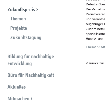
Debatte über
Zukunftspreis
Die Vernetz
Palliativvers
Themen
und veransta
Augsburger H
Projekte
Zudem beteil
spezialisiert
Zukunftstagung
Hospiz- und P
Themen: Alt
Bildung für nachhaltige
Entwicklung
< zurück zur
Büro für Nachhaltigkeit
Aktuelles
Mitmachen ?