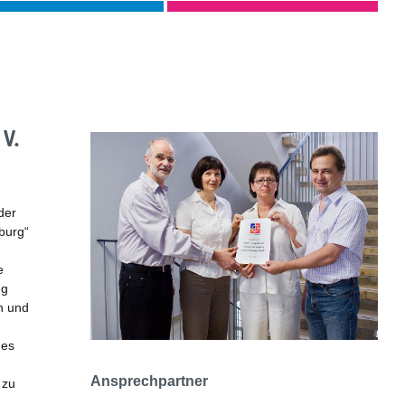
 V.
der
burg“
e
ng
n und
des
Ansprechpartner
 zu