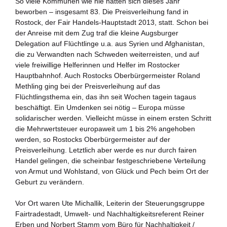
So viele Kommunen wie nie hatten sich dieses Jahr
beworben – insgesamt 83. Die Preisverleihung fand in
Rostock, der Fair Handels-Hauptstadt 2013, statt. Schon bei
der Anreise mit dem Zug traf die kleine Augsburger
Delegation auf Flüchtlinge u.a. aus Syrien und Afghanistan,
die zu Verwandten nach Schweden weiterreisten, und auf
viele freiwillige Helferinnen und Helfer im Rostocker
Hauptbahnhof. Auch Rostocks Oberbürgermeister Roland
Methling ging bei der Preisverleihung auf das
Flüchtlingsthema ein, das ihn seit Wochen tagein tagaus
beschäftigt. Ein Umdenken sei nötig – Europa müsse
solidarischer werden. Vielleicht müsse in einem ersten Schritt
die Mehrwertsteuer europaweit um 1 bis 2% angehoben
werden, so Rostocks Oberbürgermeister auf der
Preisverleihung. Letztlich aber werde es nur durch fairen
Handel gelingen, die scheinbar festgeschriebene Verteilung
von Armut und Wohlstand, von Glück und Pech beim Ort der
Geburt zu verändern.
Vor Ort waren Ute Michallik, Leiterin der Steuerungsgruppe
Fairtradestadt, Umwelt- und Nachhaltigkeitsreferent Reiner
Erben und Norbert Stamm vom Büro für Nachhaltigkeit /