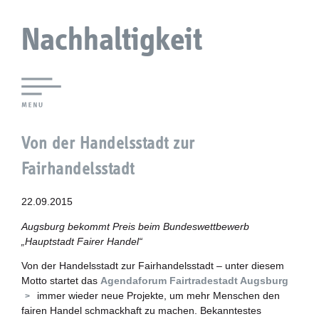
Nachhaltigkeit
Lokale Agenda 21 Augsburg
Von der Handelsstadt zur
Agendaforen
Fairhandelsstadt
Zukunftsleitlinien
22.09.2015
Nachhaltigkeitsbeirat
Augsburg bekommt Preis beim Bundeswettbewerb
„Hauptstadt Fairer Handel“
Berichterstattung
Von der Handelsstadt zur Fairhandelsstadt – unter diesem
Motto startet das
Agendaforum Fairtradestadt Augsburg
Biostadt
immer wieder neue Projekte, um mehr Menschen den
fairen Handel schmackhaft zu machen. Bekanntestes