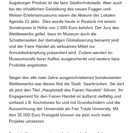
Augsburger Produkt ist die faire Stadtschokolade. Aber auch
Zukunftspreis
bei der inhaltlichen Gestaltung des neuen Fugger-und-
Welser-Erlebnismuseums waren die Akteure der Lokalen
Bildung für nachhaltige Entwicklung
Agenda 21 aktiv.
Dies wurde heute in Rostock mit einem
Sonderpreis in Höhe von 1.000 Euro belohnt. Der Jury des
Büro für Nachhaltigkeit
Wettbewerbs gefiel, dass im Museum auch die
Schattenseiten der damaligen Globalisierung benannt sind
und der Faire Handel als wirksames Mittel zur
Aktuelles
Armutsbekämpfung präsentiert wird. Zudem werden im
Museumscafé fairer Kaffee ausgeschenkt und weitere faire
Mitmachen ?
Produkte angeboten.
Sieger des alle zwei Jahre ausgeschriebenen bundesweiten
Wettbewerbs war dieses Mal die Stadt
Saarbrücken. Sie darf
ab jetzt den Titel „Hauptstadt des Fairen Handels“ führen. Ihr
Engagement für den Fairen Handel ist äußerst vielfältig und
umfasst z.B. Kochshows für und mit Grundschülern und die
Auszeichnung der Universität als Fair Trade University. Mit
den 35.000 Euro Preisgeld können sie jetzt noch mehr
Projekte umsetzen.