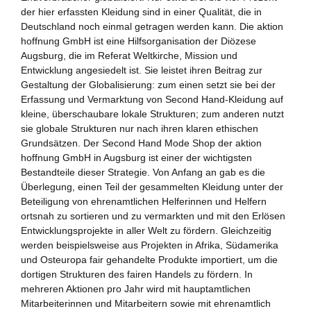
Zukunftspreis
der hier erfassten Kleidung sind in einer Qualität, die in
Deutschland noch einmal getragen werden kann. Die aktion
Themen
hoffnung GmbH ist eine Hilfsorganisation der Diözese
Augsburg, die im Referat Weltkirche, Mission und
Projekte
Entwicklung angesiedelt ist. Sie leistet ihren Beitrag zur
Gestaltung der Globalisierung: zum einen setzt sie bei der
Zukunftstagung
Erfassung und Vermarktung von Second Hand-Kleidung auf
kleine, überschaubare lokale Strukturen; zum anderen nutzt
Bildung für nachhaltige Entwicklung
sie globale Strukturen nur nach ihren klaren ethischen
Grundsätzen. Der Second Hand Mode Shop der aktion
hoffnung GmbH in Augsburg ist einer der wichtigsten
Büro für Nachhaltigkeit
Bestandteile dieser Strategie. Von Anfang an gab es die
Überlegung, einen Teil der gesammelten Kleidung unter der
Aktuelles
Beteiligung von ehrenamtlichen Helferinnen und Helfern
ortsnah zu sortieren und zu vermarkten und mit den Erlösen
Mitmachen ?
Entwicklungsprojekte in aller Welt zu fördern. Gleichzeitig
werden beispielsweise aus Projekten in Afrika, Südamerika
und Osteuropa fair gehandelte Produkte importiert, um die
dortigen Strukturen des fairen Handels zu fördern. In
mehreren Aktionen pro Jahr wird mit hauptamtlichen
Mitarbeiterinnen und Mitarbeitern sowie mit ehrenamtlich