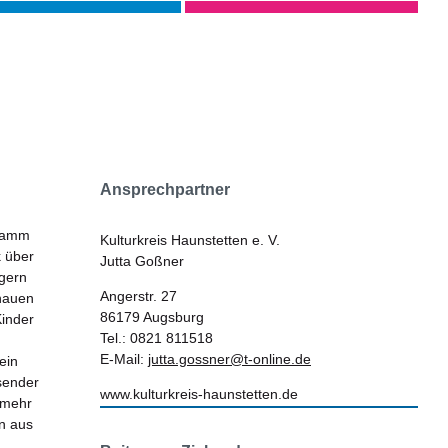
Ansprechpartner
gramm
Kulturkreis Haunstetten e. V.
k über
Jutta Goßner
rgern
Angerstr. 27
chauen
86179 Augsburg
Kinder
Tel.: 0821 811518
E-Mail:
jutta.gossner@t-online.de
ein
sender
www.kulturkreis-haunstetten.de
t mehr
rn aus