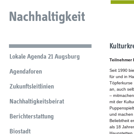
Nachhaltigkeit
Kulturkr
Lokale Agenda 21 Augsburg
Teilnehmer
Agendaforen
Seit 1990 bi
für und in H
Töpferkurse 
Zukunftsleitlinien
an, auch sel
– mitmachen:
Nachhaltigkeitsbeirat
mit der Kult
Puppenspielt
und machen m
Berichterstattung
Beliebtheit 
als 18 Jahre
Biostadt
Haunstetten 