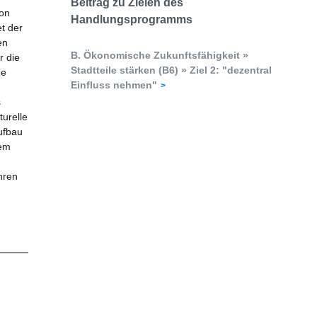
Beitrag zu Zielen des
von
Handlungsprogramms
t der
en
B. Ökonomische Zukunftsfähigkeit »
r die
Stadtteile stärken (B6) » Ziel 2: "dezentral
he
Einfluss nehmen"
s
turelle
ufbau
rem
hren