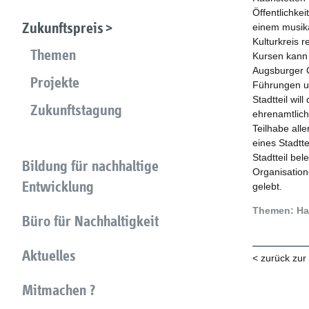
Öffentlichke
Zukunftspreis
einem musik
Kulturkreis 
Themen
Kursen kann 
Augsburger G
Projekte
Führungen un
Stadtteil wi
Zukunftstagung
ehrenamtlich
Teilhabe all
eines Stadtte
Stadtteil be
Bildung für nachhaltige
Organisation
Entwicklung
gelebt.
Themen: Hau
Büro für Nachhaltigkeit
Aktuelles
< zurück zur
Mitmachen ?