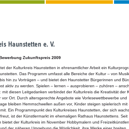
eis Haunstetten e. V.
 Bewerbung Zukunftspreis 2009
etet der Kulturkreis Haunstetten in ehrenamtlicher Arbeit ein Kulturpro
aunstetten. Das Programm umfasst alle Bereiche der Kultur – von Musi
bis hin zu Vorträgen – und bietet den Haunstetter Bürgerinnen und Bü
bst aktiv zu werden. Spielen – lernen – ausprobieren – zuhören – ans
 mit diesen Leitgedanken verbindet der Kulturkreis die Kreativität der 
ur vor Ort. Durch altersgerechte Angebote wie Vorlesewettbewerbe und
age bleiben Hemmschwellen außen vor, Kinder steigen spielerisch mit 
it. Ein Programmpunkt des Kulturkreises Haunstetten, der sich wach
erfreut, ist der Künstlermarkt im ehemaligen Rathaus Haunstettens. Sei
n bietet der Kulturkreis im November Hobbymalern und Freizeitkünstle
und der näheren Umgebung die Möglichkeit, ihre Werke einer breiten