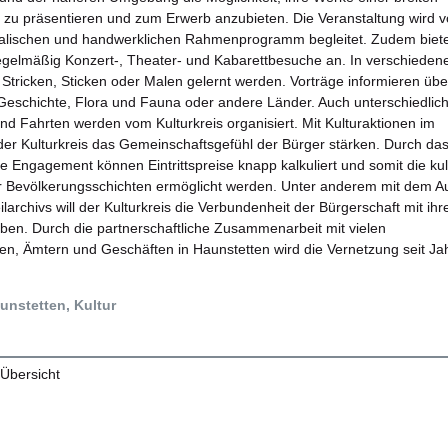
it zu präsentieren und zum Erwerb anzubieten. Die Veranstaltung wird 
alischen und handwerklichen Rahmenprogramm begleitet. Zudem biete
regelmäßig Konzert-, Theater- und Kabarettbesuche an. In verschieden
Stricken, Sticken oder Malen gelernt werden. Vorträge informieren übe
eschichte, Flora und Fauna oder andere Länder. Auch unterschiedlic
d Fahrten werden vom Kulturkreis organisiert. Mit Kulturaktionen im
ll der Kulturkreis das Gemeinschaftsgefühl der Bürger stärken. Durch da
e Engagement können Eintrittspreise knapp kalkuliert und somit die kul
er Bevölkerungsschichten ermöglicht werden. Unter anderem mit dem A
ilarchivs will der Kulturkreis die Verbundenheit der Bürgerschaft mit ih
leben. Durch die partnerschaftliche Zusammenarbeit mit vielen
en, Ämtern und Geschäften in Haunstetten wird die Vernetzung seit Ja
nstetten, Kultur
 Übersicht